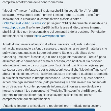
completa accettazione delle condizioni d’uso.
“ModelingTime.com” utilizza il sistema phpBB (in seguito “loro”, “phpBB
software”, “www.phpbb.com”, “phpBB Limited”, “phpBB Teams”) che è un
software per la creazione di comunità web rilasciata sotto “
GNU General Public License v2
” (in seguito “GPL”) liberamente scaricabile da
www.phpbb.com
. Il software phpBB facilita le aree di discussione internet;
phpBB Limited non è responsabile dei contenuti e della gestione. Per ulteriori
informazioni su phpBB:
https://www.phpbb.com
.
Accetti di non inviare alcun tipo di offesa, oscenità, volgarità, calunnia,
minaccia, messaggio a sfondo sessuale, o qualsiasi altro tipo di materiale che
può violare una qualsiasi Legge del proprio Stato, o dello Stato dove
“ModelingTime.com” è ospitato, o di una Legge internazionale. Fare ciò porta
all’immediato e permanente divieto di accesso, con notifica al tuo provider
Internet se è ritenuto da noi opportuno. Tutti gli indirizzi IP sono registrati per
salvaguardare e rinforzare queste condizioni. Accetti che “ModelingTime.com”
abbia il diritto di rimuovere, riscrivere, spostare o chiudere qualsiasi argomento
in qualsiasi momento lo ritenga necessario. Come fruitore di questo servizio,
accetti che ogni informazione (dato personale) tu abbia inviato sia conservata
in un database. Al contempo queste informazioni non saranno divulgate a
nessuno senza il tuo consenso, né “ModelingTime.com” o phpBB sono da
ritenersi responsabili per qualsiasi violazione al sistema che possa
compromettere queste informazioni.
L´utente si impegna a rispettare le regole del forum indicate nella sezione
seguente "Regole":
Guarda le regole del Forum