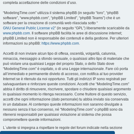
completa accettazione delle condizioni d’uso.
“ModelingTime.com” utilizza il sistema phpBB (in seguito “loro”, “phpBB
software”, “www.phpbb.com”, “phpBB Limited”, “phpBB Teams”) che è un
software per la creazione di comunità web rilasciata sotto “
GNU General Public License v2
” (in seguito “GPL”) liberamente scaricabile da
www.phpbb.com
. Il software phpBB facilita le aree di discussione internet;
phpBB Limited non è responsabile dei contenuti e della gestione. Per ulteriori
informazioni su phpBB:
https://www.phpbb.com
.
Accetti di non inviare alcun tipo di offesa, oscenità, volgarità, calunnia,
minaccia, messaggio a sfondo sessuale, o qualsiasi altro tipo di materiale che
può violare una qualsiasi Legge del proprio Stato, o dello Stato dove
“ModelingTime.com” è ospitato, o di una Legge internazionale. Fare ciò porta
all’immediato e permanente divieto di accesso, con notifica al tuo provider
Internet se è ritenuto da noi opportuno. Tutti gli indirizzi IP sono registrati per
salvaguardare e rinforzare queste condizioni. Accetti che “ModelingTime.com”
abbia il diritto di rimuovere, riscrivere, spostare o chiudere qualsiasi argomento
in qualsiasi momento lo ritenga necessario. Come fruitore di questo servizio,
accetti che ogni informazione (dato personale) tu abbia inviato sia conservata
in un database. Al contempo queste informazioni non saranno divulgate a
nessuno senza il tuo consenso, né “ModelingTime.com” o phpBB sono da
ritenersi responsabili per qualsiasi violazione al sistema che possa
compromettere queste informazioni.
L´utente si impegna a rispettare le regole del forum indicate nella sezione
seguente "Regole":
Guarda le regole del Forum