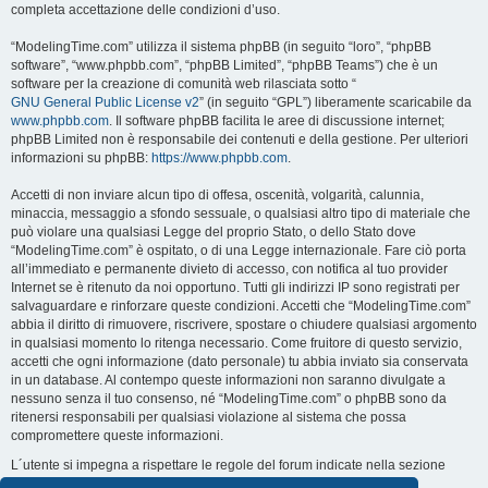
completa accettazione delle condizioni d’uso.
“ModelingTime.com” utilizza il sistema phpBB (in seguito “loro”, “phpBB
software”, “www.phpbb.com”, “phpBB Limited”, “phpBB Teams”) che è un
software per la creazione di comunità web rilasciata sotto “
GNU General Public License v2
” (in seguito “GPL”) liberamente scaricabile da
www.phpbb.com
. Il software phpBB facilita le aree di discussione internet;
phpBB Limited non è responsabile dei contenuti e della gestione. Per ulteriori
informazioni su phpBB:
https://www.phpbb.com
.
Accetti di non inviare alcun tipo di offesa, oscenità, volgarità, calunnia,
minaccia, messaggio a sfondo sessuale, o qualsiasi altro tipo di materiale che
può violare una qualsiasi Legge del proprio Stato, o dello Stato dove
“ModelingTime.com” è ospitato, o di una Legge internazionale. Fare ciò porta
all’immediato e permanente divieto di accesso, con notifica al tuo provider
Internet se è ritenuto da noi opportuno. Tutti gli indirizzi IP sono registrati per
salvaguardare e rinforzare queste condizioni. Accetti che “ModelingTime.com”
abbia il diritto di rimuovere, riscrivere, spostare o chiudere qualsiasi argomento
in qualsiasi momento lo ritenga necessario. Come fruitore di questo servizio,
accetti che ogni informazione (dato personale) tu abbia inviato sia conservata
in un database. Al contempo queste informazioni non saranno divulgate a
nessuno senza il tuo consenso, né “ModelingTime.com” o phpBB sono da
ritenersi responsabili per qualsiasi violazione al sistema che possa
compromettere queste informazioni.
L´utente si impegna a rispettare le regole del forum indicate nella sezione
seguente "Regole":
Guarda le regole del Forum