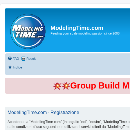
ModelingTime.com
Feeding your scale modelling passion since 2008!
FAQ
Regole
Indice
Group Build 
ModelingTime.com - Registrazione
Accedendo a “ModelingTime.com” (in seguito “noi”, “nostro”, “ModelingTime.com”
dalle condizioni d’uso seguenti non utilizzare i servizi offerti da “Modeling