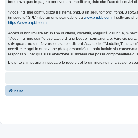
frequenza queste pagine per eventuali modifiche, dato che l’uso dei servizi d
“ModelingTime.com” utilizza il sistema phpBB (in seguito “loro”, “phpBB softw
(in seguito “GPL”) liberamente scaricabile da
www.phpbb.com
. Il software ph
https://www.phpbb.com
.
Accetti di non inviare alcun tipo di offesa, oscenità, volgarità, calunnia, mina
“ModelingTime.com” è ospitato, o di una Legge internazionale. Fare ciò porta all
salvaguardare e rinforzare queste condizioni. Accetti che “ModelingTime.com” a
accetti che ogni informazione (dato personale) tu abbia inviato sia conserv
responsabili per qualsiasi violazione al sistema che possa compromettere que
L´utente si impegna a rispettare le regole del forum indicate nella sezione s
Indice