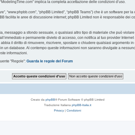
i “ModelingTime.com” implica la completa accettazione delle condizioni d’uso.
are”, “www.phpbb.com”, “phpBB Limited”, “phpBB Teams”) che è un software per la c
pBB facilita le aree di discussione internet; phpBB Limited non è responsabile dei co
ccia, messaggio a sfondo sessuale, o qualsiasi altro tipo di materiale che può violar
’immediato e permanente divieto di accesso, con notifica al tuo provider Internet se 
bbia il diritto di rimuovere, riscrivere, spostare o chiudere qualsiasi argomento in
ata in un database. Al contempo queste informazioni non saranno divulgate a nessu
ste informazioni.
eguente "Regole":
Guarda le regole del Forum
Creato da
phpBB
® Forum Software © phpBB Limited
Traduzione Italiana
phpBB-Italia.it
Privacy
|
Condizioni