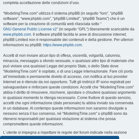
completa accettazione delle condizioni d’uso.
“ModelingTime.com” utilizza il sistema phpBB (in seguito “loro”, “phpBB
software”, “www.phpbb.com”, “phpBB Limited”, “phpBB Teams”) che è un
software per la creazione di comunità web rilasciata sotto “
GNU General Public License v2
” (in seguito “GPL”) liberamente scaricabile da
www.phpbb.com
. Il software phpBB facilita le aree di discussione internet;
phpBB Limited non è responsabile dei contenuti e della gestione. Per ulteriori
informazioni su phpBB:
https://www.phpbb.com
.
Accetti di non inviare alcun tipo di offesa, oscenità, volgarità, calunnia,
minaccia, messaggio a sfondo sessuale, o qualsiasi altro tipo di materiale che
può violare una qualsiasi Legge del proprio Stato, o dello Stato dove
“ModelingTime.com” è ospitato, o di una Legge internazionale. Fare ciò porta
all’immediato e permanente divieto di accesso, con notifica al tuo provider
Internet se è ritenuto da noi opportuno. Tutti gli indirizzi IP sono registrati per
salvaguardare e rinforzare queste condizioni. Accetti che “ModelingTime.com”
abbia il diritto di rimuovere, riscrivere, spostare o chiudere qualsiasi argomento
in qualsiasi momento lo ritenga necessario. Come fruitore di questo servizio,
accetti che ogni informazione (dato personale) tu abbia inviato sia conservata
in un database. Al contempo queste informazioni non saranno divulgate a
nessuno senza il tuo consenso, né “ModelingTime.com” o phpBB sono da
ritenersi responsabili per qualsiasi violazione al sistema che possa
compromettere queste informazioni.
L´utente si impegna a rispettare le regole del forum indicate nella sezione
seguente "Regole":
Guarda le regole del Forum