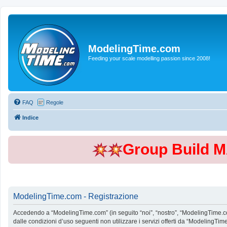
ModelingTime.com
Feeding your scale modelling passion since 2008!
FAQ
Regole
Indice
Group Build 
ModelingTime.com - Registrazione
Accedendo a “ModelingTime.com” (in seguito “noi”, “nostro”, “ModelingTime.com”
dalle condizioni d’uso seguenti non utilizzare i servizi offerti da “Modeling