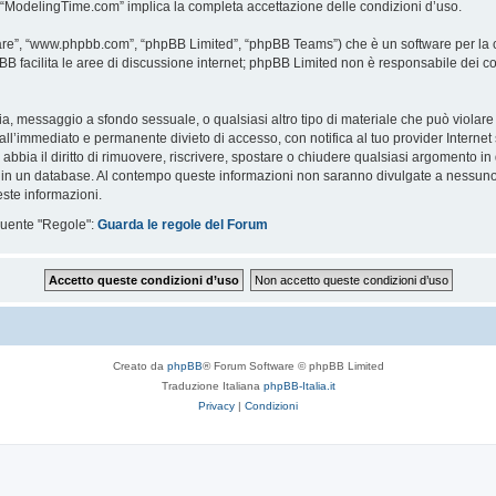
i “ModelingTime.com” implica la completa accettazione delle condizioni d’uso.
are”, “www.phpbb.com”, “phpBB Limited”, “phpBB Teams”) che è un software per la c
pBB facilita le aree di discussione internet; phpBB Limited non è responsabile dei co
ccia, messaggio a sfondo sessuale, o qualsiasi altro tipo di materiale che può violar
’immediato e permanente divieto di accesso, con notifica al tuo provider Internet se 
bbia il diritto di rimuovere, riscrivere, spostare o chiudere qualsiasi argomento in
ata in un database. Al contempo queste informazioni non saranno divulgate a nessu
ste informazioni.
eguente "Regole":
Guarda le regole del Forum
Creato da
phpBB
® Forum Software © phpBB Limited
Traduzione Italiana
phpBB-Italia.it
Privacy
|
Condizioni