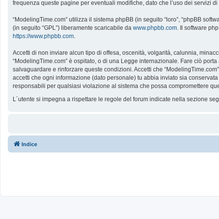
frequenza queste pagine per eventuali modifiche, dato che l’uso dei servizi d
“ModelingTime.com” utilizza il sistema phpBB (in seguito “loro”, “phpBB softw
(in seguito “GPL”) liberamente scaricabile da
www.phpbb.com
. Il software ph
https://www.phpbb.com
.
Accetti di non inviare alcun tipo di offesa, oscenità, volgarità, calunnia, mina
“ModelingTime.com” è ospitato, o di una Legge internazionale. Fare ciò porta all
salvaguardare e rinforzare queste condizioni. Accetti che “ModelingTime.com” a
accetti che ogni informazione (dato personale) tu abbia inviato sia conserv
responsabili per qualsiasi violazione al sistema che possa compromettere que
L´utente si impegna a rispettare le regole del forum indicate nella sezione s
Indice