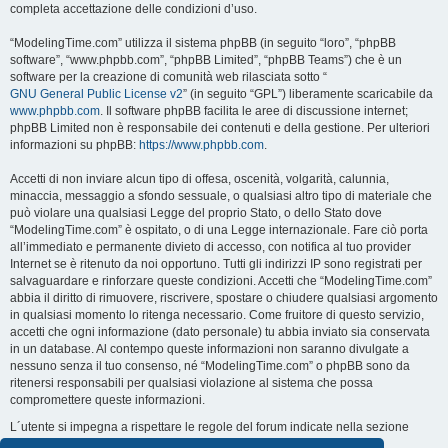
completa accettazione delle condizioni d’uso.
“ModelingTime.com” utilizza il sistema phpBB (in seguito “loro”, “phpBB
software”, “www.phpbb.com”, “phpBB Limited”, “phpBB Teams”) che è un
software per la creazione di comunità web rilasciata sotto “
GNU General Public License v2
” (in seguito “GPL”) liberamente scaricabile da
www.phpbb.com
. Il software phpBB facilita le aree di discussione internet;
phpBB Limited non è responsabile dei contenuti e della gestione. Per ulteriori
informazioni su phpBB:
https://www.phpbb.com
.
Accetti di non inviare alcun tipo di offesa, oscenità, volgarità, calunnia,
minaccia, messaggio a sfondo sessuale, o qualsiasi altro tipo di materiale che
può violare una qualsiasi Legge del proprio Stato, o dello Stato dove
“ModelingTime.com” è ospitato, o di una Legge internazionale. Fare ciò porta
all’immediato e permanente divieto di accesso, con notifica al tuo provider
Internet se è ritenuto da noi opportuno. Tutti gli indirizzi IP sono registrati per
salvaguardare e rinforzare queste condizioni. Accetti che “ModelingTime.com”
abbia il diritto di rimuovere, riscrivere, spostare o chiudere qualsiasi argomento
in qualsiasi momento lo ritenga necessario. Come fruitore di questo servizio,
accetti che ogni informazione (dato personale) tu abbia inviato sia conservata
in un database. Al contempo queste informazioni non saranno divulgate a
nessuno senza il tuo consenso, né “ModelingTime.com” o phpBB sono da
ritenersi responsabili per qualsiasi violazione al sistema che possa
compromettere queste informazioni.
L´utente si impegna a rispettare le regole del forum indicate nella sezione
seguente "Regole":
Guarda le regole del Forum