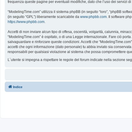
frequenza queste pagine per eventuali modifiche, dato che l’uso dei servizi d
“ModelingTime.com” utilizza il sistema phpBB (in seguito “loro”, “phpBB softw
(in seguito “GPL”) liberamente scaricabile da
www.phpbb.com
. Il software ph
https://www.phpbb.com
.
Accetti di non inviare alcun tipo di offesa, oscenità, volgarità, calunnia, mina
“ModelingTime.com” è ospitato, o di una Legge internazionale. Fare ciò porta all
salvaguardare e rinforzare queste condizioni. Accetti che “ModelingTime.com” a
accetti che ogni informazione (dato personale) tu abbia inviato sia conserv
responsabili per qualsiasi violazione al sistema che possa compromettere que
L´utente si impegna a rispettare le regole del forum indicate nella sezione s
Indice