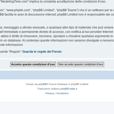
i “ModelingTime.com” implica la completa accettazione delle condizioni d’uso.
are”, “www.phpbb.com”, “phpBB Limited”, “phpBB Teams”) che è un software per la c
pBB facilita le aree di discussione internet; phpBB Limited non è responsabile dei co
ccia, messaggio a sfondo sessuale, o qualsiasi altro tipo di materiale che può violar
’immediato e permanente divieto di accesso, con notifica al tuo provider Internet se 
bbia il diritto di rimuovere, riscrivere, spostare o chiudere qualsiasi argomento in
ata in un database. Al contempo queste informazioni non saranno divulgate a nessu
ste informazioni.
eguente "Regole":
Guarda le regole del Forum
Creato da
phpBB
® Forum Software © phpBB Limited
Traduzione Italiana
phpBB-Italia.it
Privacy
|
Condizioni