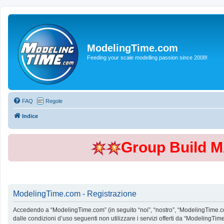
ModelingTime.com
Feeding your scale modelling passion since 2008!
FAQ
Regole
Indice
Group Build 
ModelingTime.com - Registrazione
Accedendo a “ModelingTime.com” (in seguito “noi”, “nostro”, “ModelingTime.com”
dalle condizioni d’uso seguenti non utilizzare i servizi offerti da “Modeling