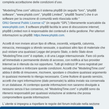
completa accettazione delle condizioni d’uso.
“ModelingTime.com” utilizza il sistema phpBB (in seguito “loro”, “phpBB
software”, “www.phpbb.com”, “phpBB Limited”, “phpBB Teams”) che è un
software per la creazione di comunità web rilasciata sotto “
GNU General Public License v2
” (in seguito “GPL”) liberamente scaricabile da
www.phpbb.com
. Il software phpBB facilita le aree di discussione internet;
phpBB Limited non è responsabile dei contenuti e della gestione. Per ulteriori
informazioni su phpBB:
https://www.phpbb.com
.
Accetti di non inviare alcun tipo di offesa, oscenità, volgarità, calunnia,
minaccia, messaggio a sfondo sessuale, o qualsiasi altro tipo di materiale che
può violare una qualsiasi Legge del proprio Stato, o dello Stato dove
“ModelingTime.com” è ospitato, o di una Legge internazionale. Fare ciò porta
all’immediato e permanente divieto di accesso, con notifica al tuo provider
Internet se è ritenuto da noi opportuno. Tutti gli indirizzi IP sono registrati per
salvaguardare e rinforzare queste condizioni. Accetti che “ModelingTime.com”
abbia il diritto di rimuovere, riscrivere, spostare o chiudere qualsiasi argomento
in qualsiasi momento lo ritenga necessario. Come fruitore di questo servizio,
accetti che ogni informazione (dato personale) tu abbia inviato sia conservata
in un database. Al contempo queste informazioni non saranno divulgate a
nessuno senza il tuo consenso, né “ModelingTime.com” o phpBB sono da
ritenersi responsabili per qualsiasi violazione al sistema che possa
compromettere queste informazioni.
L´utente si impegna a rispettare le regole del forum indicate nella sezione
seguente "Regole":
Guarda le regole del Forum