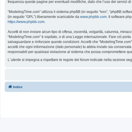
frequenza queste pagine per eventuali modifiche, dato che l’uso dei servizi d
“ModelingTime.com” utilizza il sistema phpBB (in seguito “loro”, “phpBB softw
(in seguito “GPL”) liberamente scaricabile da
www.phpbb.com
. Il software ph
https://www.phpbb.com
.
Accetti di non inviare alcun tipo di offesa, oscenità, volgarità, calunnia, mina
“ModelingTime.com” è ospitato, o di una Legge internazionale. Fare ciò porta all
salvaguardare e rinforzare queste condizioni. Accetti che “ModelingTime.com” a
accetti che ogni informazione (dato personale) tu abbia inviato sia conserv
responsabili per qualsiasi violazione al sistema che possa compromettere que
L´utente si impegna a rispettare le regole del forum indicate nella sezione s
Indice