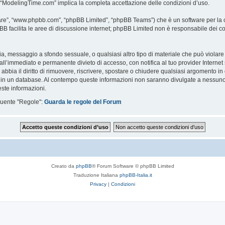
i “ModelingTime.com” implica la completa accettazione delle condizioni d’uso.
are”, “www.phpbb.com”, “phpBB Limited”, “phpBB Teams”) che è un software per la c
pBB facilita le aree di discussione internet; phpBB Limited non è responsabile dei co
ccia, messaggio a sfondo sessuale, o qualsiasi altro tipo di materiale che può violar
’immediato e permanente divieto di accesso, con notifica al tuo provider Internet se 
bbia il diritto di rimuovere, riscrivere, spostare o chiudere qualsiasi argomento in
ata in un database. Al contempo queste informazioni non saranno divulgate a nessu
ste informazioni.
eguente "Regole":
Guarda le regole del Forum
Creato da
phpBB
® Forum Software © phpBB Limited
Traduzione Italiana
phpBB-Italia.it
Privacy
|
Condizioni