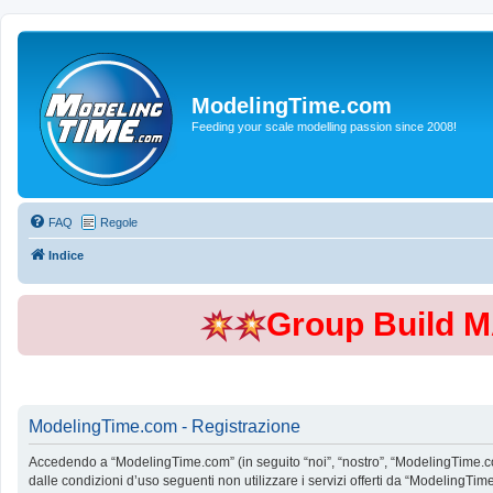
ModelingTime.com
Feeding your scale modelling passion since 2008!
FAQ
Regole
Indice
Group Build 
ModelingTime.com - Registrazione
Accedendo a “ModelingTime.com” (in seguito “noi”, “nostro”, “ModelingTime.com”
dalle condizioni d’uso seguenti non utilizzare i servizi offerti da “Modeling