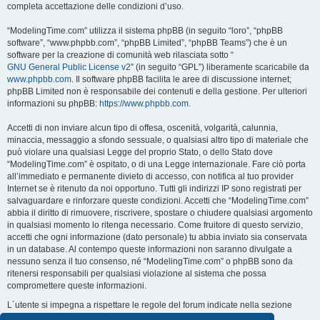
completa accettazione delle condizioni d’uso.
“ModelingTime.com” utilizza il sistema phpBB (in seguito “loro”, “phpBB
software”, “www.phpbb.com”, “phpBB Limited”, “phpBB Teams”) che è un
software per la creazione di comunità web rilasciata sotto “
GNU General Public License v2
” (in seguito “GPL”) liberamente scaricabile da
www.phpbb.com
. Il software phpBB facilita le aree di discussione internet;
phpBB Limited non è responsabile dei contenuti e della gestione. Per ulteriori
informazioni su phpBB:
https://www.phpbb.com
.
Accetti di non inviare alcun tipo di offesa, oscenità, volgarità, calunnia,
minaccia, messaggio a sfondo sessuale, o qualsiasi altro tipo di materiale che
può violare una qualsiasi Legge del proprio Stato, o dello Stato dove
“ModelingTime.com” è ospitato, o di una Legge internazionale. Fare ciò porta
all’immediato e permanente divieto di accesso, con notifica al tuo provider
Internet se è ritenuto da noi opportuno. Tutti gli indirizzi IP sono registrati per
salvaguardare e rinforzare queste condizioni. Accetti che “ModelingTime.com”
abbia il diritto di rimuovere, riscrivere, spostare o chiudere qualsiasi argomento
in qualsiasi momento lo ritenga necessario. Come fruitore di questo servizio,
accetti che ogni informazione (dato personale) tu abbia inviato sia conservata
in un database. Al contempo queste informazioni non saranno divulgate a
nessuno senza il tuo consenso, né “ModelingTime.com” o phpBB sono da
ritenersi responsabili per qualsiasi violazione al sistema che possa
compromettere queste informazioni.
L´utente si impegna a rispettare le regole del forum indicate nella sezione
seguente "Regole":
Guarda le regole del Forum