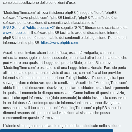
completa accettazione delle condizioni d’uso.
“ModelingTime.com” utilizza il sistema phpBB (in seguito “loro”, “phpBB
software”, “www.phpbb.com”, “phpBB Limited”, “phpBB Teams”) che è un
software per la creazione di comunità web rilasciata sotto “
GNU General Public License v2
” (in seguito “GPL”) liberamente scaricabile da
www.phpbb.com
. Il software phpBB facilita le aree di discussione internet;
phpBB Limited non è responsabile dei contenuti e della gestione. Per ulteriori
informazioni su phpBB:
https://www.phpbb.com
.
Accetti di non inviare alcun tipo di offesa, oscenità, volgarità, calunnia,
minaccia, messaggio a sfondo sessuale, o qualsiasi altro tipo di materiale che
può violare una qualsiasi Legge del proprio Stato, o dello Stato dove
“ModelingTime.com” è ospitato, o di una Legge internazionale. Fare ciò porta
all’immediato e permanente divieto di accesso, con notifica al tuo provider
Internet se è ritenuto da noi opportuno. Tutti gli indirizzi IP sono registrati per
salvaguardare e rinforzare queste condizioni. Accetti che “ModelingTime.com”
abbia il diritto di rimuovere, riscrivere, spostare o chiudere qualsiasi argomento
in qualsiasi momento lo ritenga necessario. Come fruitore di questo servizio,
accetti che ogni informazione (dato personale) tu abbia inviato sia conservata
in un database. Al contempo queste informazioni non saranno divulgate a
nessuno senza il tuo consenso, né “ModelingTime.com” o phpBB sono da
ritenersi responsabili per qualsiasi violazione al sistema che possa
compromettere queste informazioni.
L´utente si impegna a rispettare le regole del forum indicate nella sezione
seguente "Regole":
Guarda le regole del Forum