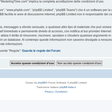
i “ModelingTime.com” implica la completa accettazione delle condizioni d’uso.
are”, “www.phpbb.com”, “phpBB Limited”, “phpBB Teams”) che è un software per la c
pBB facilita le aree di discussione internet; phpBB Limited non è responsabile dei co
ccia, messaggio a sfondo sessuale, o qualsiasi altro tipo di materiale che può violar
’immediato e permanente divieto di accesso, con notifica al tuo provider Internet se 
bbia il diritto di rimuovere, riscrivere, spostare o chiudere qualsiasi argomento in
ata in un database. Al contempo queste informazioni non saranno divulgate a nessu
ste informazioni.
eguente "Regole":
Guarda le regole del Forum
Creato da
phpBB
® Forum Software © phpBB Limited
Traduzione Italiana
phpBB-Italia.it
Privacy
|
Condizioni