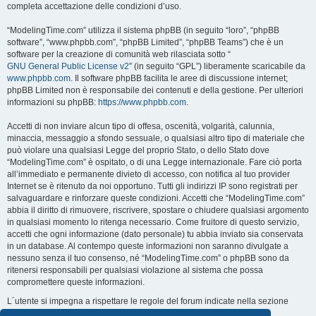
completa accettazione delle condizioni d’uso.
“ModelingTime.com” utilizza il sistema phpBB (in seguito “loro”, “phpBB
software”, “www.phpbb.com”, “phpBB Limited”, “phpBB Teams”) che è un
software per la creazione di comunità web rilasciata sotto “
GNU General Public License v2
” (in seguito “GPL”) liberamente scaricabile da
www.phpbb.com
. Il software phpBB facilita le aree di discussione internet;
phpBB Limited non è responsabile dei contenuti e della gestione. Per ulteriori
informazioni su phpBB:
https://www.phpbb.com
.
Accetti di non inviare alcun tipo di offesa, oscenità, volgarità, calunnia,
minaccia, messaggio a sfondo sessuale, o qualsiasi altro tipo di materiale che
può violare una qualsiasi Legge del proprio Stato, o dello Stato dove
“ModelingTime.com” è ospitato, o di una Legge internazionale. Fare ciò porta
all’immediato e permanente divieto di accesso, con notifica al tuo provider
Internet se è ritenuto da noi opportuno. Tutti gli indirizzi IP sono registrati per
salvaguardare e rinforzare queste condizioni. Accetti che “ModelingTime.com”
abbia il diritto di rimuovere, riscrivere, spostare o chiudere qualsiasi argomento
in qualsiasi momento lo ritenga necessario. Come fruitore di questo servizio,
accetti che ogni informazione (dato personale) tu abbia inviato sia conservata
in un database. Al contempo queste informazioni non saranno divulgate a
nessuno senza il tuo consenso, né “ModelingTime.com” o phpBB sono da
ritenersi responsabili per qualsiasi violazione al sistema che possa
compromettere queste informazioni.
L´utente si impegna a rispettare le regole del forum indicate nella sezione
seguente "Regole":
Guarda le regole del Forum