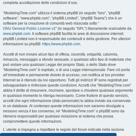
completa accettazione delle condizioni d’uso.
“ModelingTime.com” utilizza il sistema phpBB (in seguito “loro”, “phpBB
software”, “www.phpbb.com”, “phpBB Limited”, “phpBB Teams”) che è un
software per la creazione di comunità web rilasciata sotto “
GNU General Public License v2
” (in seguito “GPL”) liberamente scaricabile da
www.phpbb.com
. Il software phpBB facilita le aree di discussione internet;
phpBB Limited non è responsabile dei contenuti e della gestione. Per ulteriori
informazioni su phpBB:
https://www.phpbb.com
.
Accetti di non inviare alcun tipo di offesa, oscenità, volgarità, calunnia,
minaccia, messaggio a sfondo sessuale, o qualsiasi altro tipo di materiale che
può violare una qualsiasi Legge del proprio Stato, o dello Stato dove
“ModelingTime.com” è ospitato, o di una Legge internazionale. Fare ciò porta
all’immediato e permanente divieto di accesso, con notifica al tuo provider
Internet se è ritenuto da noi opportuno. Tutti gli indirizzi IP sono registrati per
salvaguardare e rinforzare queste condizioni. Accetti che “ModelingTime.com”
abbia il diritto di rimuovere, riscrivere, spostare o chiudere qualsiasi argomento
in qualsiasi momento lo ritenga necessario. Come fruitore di questo servizio,
accetti che ogni informazione (dato personale) tu abbia inviato sia conservata
in un database. Al contempo queste informazioni non saranno divulgate a
nessuno senza il tuo consenso, né “ModelingTime.com” o phpBB sono da
ritenersi responsabili per qualsiasi violazione al sistema che possa
compromettere queste informazioni.
L´utente si impegna a rispettare le regole del forum indicate nella sezione
seguente "Regole":
Guarda le regole del Forum