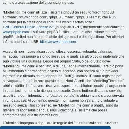
completa accettazione delle condizioni d’uso.
“ModelingTime.com” utilizza il sistema phpBB (in seguito “loro”, “phpBB
software”, “www.phpbb.com”, “phpBB Limited”, “phpBB Teams”) che è un
software per la creazione di comunità web rilasciata sotto “
GNU General Public License v2
” (in seguito “GPL”) liberamente scaricabile da
www.phpbb.com
. Il software phpBB facilita le aree di discussione internet;
phpBB Limited non è responsabile dei contenuti e della gestione. Per ulteriori
informazioni su phpBB:
https://www.phpbb.com
.
Accetti di non inviare alcun tipo di offesa, oscenità, volgarità, calunnia,
minaccia, messaggio a sfondo sessuale, o qualsiasi altro tipo di materiale che
può violare una qualsiasi Legge del proprio Stato, o dello Stato dove
“ModelingTime.com” è ospitato, o di una Legge internazionale. Fare ciò porta
all’immediato e permanente divieto di accesso, con notifica al tuo provider
Internet se è ritenuto da noi opportuno. Tutti gli indirizzi IP sono registrati per
salvaguardare e rinforzare queste condizioni. Accetti che “ModelingTime.com”
abbia il diritto di rimuovere, riscrivere, spostare o chiudere qualsiasi argomento
in qualsiasi momento lo ritenga necessario. Come fruitore di questo servizio,
accetti che ogni informazione (dato personale) tu abbia inviato sia conservata
in un database. Al contempo queste informazioni non saranno divulgate a
nessuno senza il tuo consenso, né “ModelingTime.com” o phpBB sono da
ritenersi responsabili per qualsiasi violazione al sistema che possa
compromettere queste informazioni.
L´utente si impegna a rispettare le regole del forum indicate nella sezione
seguente "Regole":
Guarda le regole del Forum