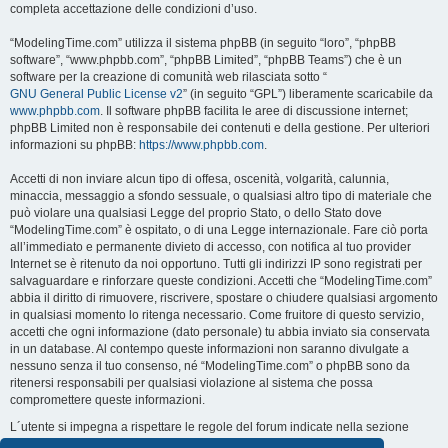
completa accettazione delle condizioni d’uso.
“ModelingTime.com” utilizza il sistema phpBB (in seguito “loro”, “phpBB
software”, “www.phpbb.com”, “phpBB Limited”, “phpBB Teams”) che è un
software per la creazione di comunità web rilasciata sotto “
GNU General Public License v2
” (in seguito “GPL”) liberamente scaricabile da
www.phpbb.com
. Il software phpBB facilita le aree di discussione internet;
phpBB Limited non è responsabile dei contenuti e della gestione. Per ulteriori
informazioni su phpBB:
https://www.phpbb.com
.
Accetti di non inviare alcun tipo di offesa, oscenità, volgarità, calunnia,
minaccia, messaggio a sfondo sessuale, o qualsiasi altro tipo di materiale che
può violare una qualsiasi Legge del proprio Stato, o dello Stato dove
“ModelingTime.com” è ospitato, o di una Legge internazionale. Fare ciò porta
all’immediato e permanente divieto di accesso, con notifica al tuo provider
Internet se è ritenuto da noi opportuno. Tutti gli indirizzi IP sono registrati per
salvaguardare e rinforzare queste condizioni. Accetti che “ModelingTime.com”
abbia il diritto di rimuovere, riscrivere, spostare o chiudere qualsiasi argomento
in qualsiasi momento lo ritenga necessario. Come fruitore di questo servizio,
accetti che ogni informazione (dato personale) tu abbia inviato sia conservata
in un database. Al contempo queste informazioni non saranno divulgate a
nessuno senza il tuo consenso, né “ModelingTime.com” o phpBB sono da
ritenersi responsabili per qualsiasi violazione al sistema che possa
compromettere queste informazioni.
L´utente si impegna a rispettare le regole del forum indicate nella sezione
seguente "Regole":
Guarda le regole del Forum