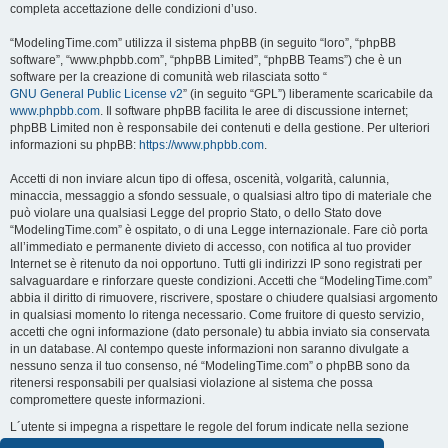
completa accettazione delle condizioni d’uso.
“ModelingTime.com” utilizza il sistema phpBB (in seguito “loro”, “phpBB
software”, “www.phpbb.com”, “phpBB Limited”, “phpBB Teams”) che è un
software per la creazione di comunità web rilasciata sotto “
GNU General Public License v2
” (in seguito “GPL”) liberamente scaricabile da
www.phpbb.com
. Il software phpBB facilita le aree di discussione internet;
phpBB Limited non è responsabile dei contenuti e della gestione. Per ulteriori
informazioni su phpBB:
https://www.phpbb.com
.
Accetti di non inviare alcun tipo di offesa, oscenità, volgarità, calunnia,
minaccia, messaggio a sfondo sessuale, o qualsiasi altro tipo di materiale che
può violare una qualsiasi Legge del proprio Stato, o dello Stato dove
“ModelingTime.com” è ospitato, o di una Legge internazionale. Fare ciò porta
all’immediato e permanente divieto di accesso, con notifica al tuo provider
Internet se è ritenuto da noi opportuno. Tutti gli indirizzi IP sono registrati per
salvaguardare e rinforzare queste condizioni. Accetti che “ModelingTime.com”
abbia il diritto di rimuovere, riscrivere, spostare o chiudere qualsiasi argomento
in qualsiasi momento lo ritenga necessario. Come fruitore di questo servizio,
accetti che ogni informazione (dato personale) tu abbia inviato sia conservata
in un database. Al contempo queste informazioni non saranno divulgate a
nessuno senza il tuo consenso, né “ModelingTime.com” o phpBB sono da
ritenersi responsabili per qualsiasi violazione al sistema che possa
compromettere queste informazioni.
L´utente si impegna a rispettare le regole del forum indicate nella sezione
seguente "Regole":
Guarda le regole del Forum