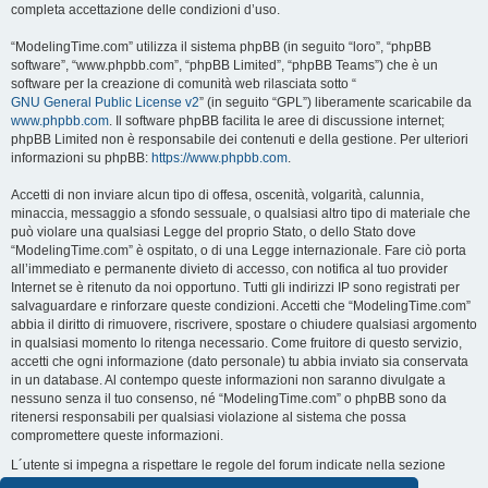
completa accettazione delle condizioni d’uso.
“ModelingTime.com” utilizza il sistema phpBB (in seguito “loro”, “phpBB
software”, “www.phpbb.com”, “phpBB Limited”, “phpBB Teams”) che è un
software per la creazione di comunità web rilasciata sotto “
GNU General Public License v2
” (in seguito “GPL”) liberamente scaricabile da
www.phpbb.com
. Il software phpBB facilita le aree di discussione internet;
phpBB Limited non è responsabile dei contenuti e della gestione. Per ulteriori
informazioni su phpBB:
https://www.phpbb.com
.
Accetti di non inviare alcun tipo di offesa, oscenità, volgarità, calunnia,
minaccia, messaggio a sfondo sessuale, o qualsiasi altro tipo di materiale che
può violare una qualsiasi Legge del proprio Stato, o dello Stato dove
“ModelingTime.com” è ospitato, o di una Legge internazionale. Fare ciò porta
all’immediato e permanente divieto di accesso, con notifica al tuo provider
Internet se è ritenuto da noi opportuno. Tutti gli indirizzi IP sono registrati per
salvaguardare e rinforzare queste condizioni. Accetti che “ModelingTime.com”
abbia il diritto di rimuovere, riscrivere, spostare o chiudere qualsiasi argomento
in qualsiasi momento lo ritenga necessario. Come fruitore di questo servizio,
accetti che ogni informazione (dato personale) tu abbia inviato sia conservata
in un database. Al contempo queste informazioni non saranno divulgate a
nessuno senza il tuo consenso, né “ModelingTime.com” o phpBB sono da
ritenersi responsabili per qualsiasi violazione al sistema che possa
compromettere queste informazioni.
L´utente si impegna a rispettare le regole del forum indicate nella sezione
seguente "Regole":
Guarda le regole del Forum