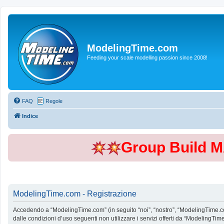
ModelingTime.com
Feeding your scale modelling passion since 2008!
FAQ
Regole
Indice
Group Build 
ModelingTime.com - Registrazione
Accedendo a “ModelingTime.com” (in seguito “noi”, “nostro”, “ModelingTime.com”
dalle condizioni d’uso seguenti non utilizzare i servizi offerti da “Modeling