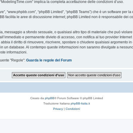
i “ModelingTime.com” implica la completa accettazione delle condizioni d’uso.
are”, “www.phpbb.com”, “phpBB Limited”, “phpBB Teams”) che è un software per la c
pBB facilita le aree di discussione internet; phpBB Limited non è responsabile dei co
ccia, messaggio a sfondo sessuale, o qualsiasi altro tipo di materiale che può violar
’immediato e permanente divieto di accesso, con notifica al tuo provider Internet se 
bbia il diritto di rimuovere, riscrivere, spostare o chiudere qualsiasi argomento in
ata in un database. Al contempo queste informazioni non saranno divulgate a nessu
ste informazioni.
eguente "Regole":
Guarda le regole del Forum
Creato da
phpBB
® Forum Software © phpBB Limited
Traduzione Italiana
phpBB-Italia.it
Privacy
|
Condizioni