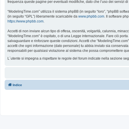
frequenza queste pagine per eventuali modifiche, dato che l’uso dei servizi d
“ModelingTime.com” utilizza il sistema phpBB (in seguito “loro”, “phpBB softw
(in seguito “GPL”) liberamente scaricabile da
www.phpbb.com
. Il software ph
https://www.phpbb.com
.
Accetti di non inviare alcun tipo di offesa, oscenità, volgarità, calunnia, mina
“ModelingTime.com” è ospitato, o di una Legge internazionale. Fare ciò porta all
salvaguardare e rinforzare queste condizioni. Accetti che “ModelingTime.com” a
accetti che ogni informazione (dato personale) tu abbia inviato sia conserv
responsabili per qualsiasi violazione al sistema che possa compromettere que
L´utente si impegna a rispettare le regole del forum indicate nella sezione s
Indice