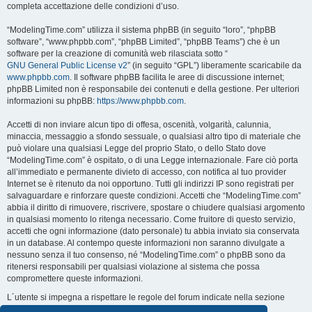
completa accettazione delle condizioni d’uso.
“ModelingTime.com” utilizza il sistema phpBB (in seguito “loro”, “phpBB
software”, “www.phpbb.com”, “phpBB Limited”, “phpBB Teams”) che è un
software per la creazione di comunità web rilasciata sotto “
GNU General Public License v2
” (in seguito “GPL”) liberamente scaricabile da
www.phpbb.com
. Il software phpBB facilita le aree di discussione internet;
phpBB Limited non è responsabile dei contenuti e della gestione. Per ulteriori
informazioni su phpBB:
https://www.phpbb.com
.
Accetti di non inviare alcun tipo di offesa, oscenità, volgarità, calunnia,
minaccia, messaggio a sfondo sessuale, o qualsiasi altro tipo di materiale che
può violare una qualsiasi Legge del proprio Stato, o dello Stato dove
“ModelingTime.com” è ospitato, o di una Legge internazionale. Fare ciò porta
all’immediato e permanente divieto di accesso, con notifica al tuo provider
Internet se è ritenuto da noi opportuno. Tutti gli indirizzi IP sono registrati per
salvaguardare e rinforzare queste condizioni. Accetti che “ModelingTime.com”
abbia il diritto di rimuovere, riscrivere, spostare o chiudere qualsiasi argomento
in qualsiasi momento lo ritenga necessario. Come fruitore di questo servizio,
accetti che ogni informazione (dato personale) tu abbia inviato sia conservata
in un database. Al contempo queste informazioni non saranno divulgate a
nessuno senza il tuo consenso, né “ModelingTime.com” o phpBB sono da
ritenersi responsabili per qualsiasi violazione al sistema che possa
compromettere queste informazioni.
L´utente si impegna a rispettare le regole del forum indicate nella sezione
seguente "Regole":
Guarda le regole del Forum