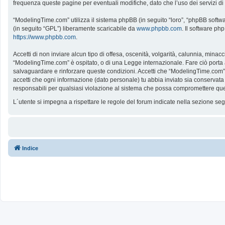
frequenza queste pagine per eventuali modifiche, dato che l’uso dei servizi d
“ModelingTime.com” utilizza il sistema phpBB (in seguito “loro”, “phpBB softw
(in seguito “GPL”) liberamente scaricabile da
www.phpbb.com
. Il software ph
https://www.phpbb.com
.
Accetti di non inviare alcun tipo di offesa, oscenità, volgarità, calunnia, mina
“ModelingTime.com” è ospitato, o di una Legge internazionale. Fare ciò porta all
salvaguardare e rinforzare queste condizioni. Accetti che “ModelingTime.com” a
accetti che ogni informazione (dato personale) tu abbia inviato sia conserv
responsabili per qualsiasi violazione al sistema che possa compromettere que
L´utente si impegna a rispettare le regole del forum indicate nella sezione s
Indice