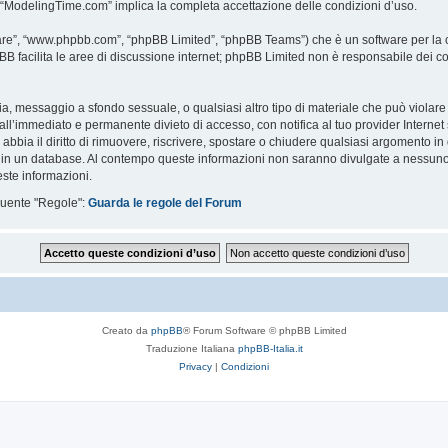
i “ModelingTime.com” implica la completa accettazione delle condizioni d’uso.
are”, “www.phpbb.com”, “phpBB Limited”, “phpBB Teams”) che è un software per la c
pBB facilita le aree di discussione internet; phpBB Limited non è responsabile dei co
ccia, messaggio a sfondo sessuale, o qualsiasi altro tipo di materiale che può violar
’immediato e permanente divieto di accesso, con notifica al tuo provider Internet se 
bbia il diritto di rimuovere, riscrivere, spostare o chiudere qualsiasi argomento in
ata in un database. Al contempo queste informazioni non saranno divulgate a nessu
ste informazioni.
eguente "Regole":
Guarda le regole del Forum
Creato da
phpBB
® Forum Software © phpBB Limited
Traduzione Italiana
phpBB-Italia.it
Privacy
|
Condizioni