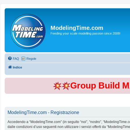
ModelingTime.com
Feeding your scale modelling passion since 2008!
FAQ
Regole
Indice
Group Build 
ModelingTime.com - Registrazione
Accedendo a “ModelingTime.com” (in seguito “noi”, “nostro”, “ModelingTime.com”
dalle condizioni d’uso seguenti non utilizzare i servizi offerti da “Modeling