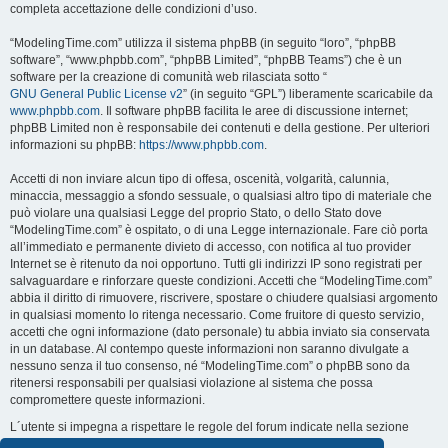
completa accettazione delle condizioni d’uso.
“ModelingTime.com” utilizza il sistema phpBB (in seguito “loro”, “phpBB
software”, “www.phpbb.com”, “phpBB Limited”, “phpBB Teams”) che è un
software per la creazione di comunità web rilasciata sotto “
GNU General Public License v2
” (in seguito “GPL”) liberamente scaricabile da
www.phpbb.com
. Il software phpBB facilita le aree di discussione internet;
phpBB Limited non è responsabile dei contenuti e della gestione. Per ulteriori
informazioni su phpBB:
https://www.phpbb.com
.
Accetti di non inviare alcun tipo di offesa, oscenità, volgarità, calunnia,
minaccia, messaggio a sfondo sessuale, o qualsiasi altro tipo di materiale che
può violare una qualsiasi Legge del proprio Stato, o dello Stato dove
“ModelingTime.com” è ospitato, o di una Legge internazionale. Fare ciò porta
all’immediato e permanente divieto di accesso, con notifica al tuo provider
Internet se è ritenuto da noi opportuno. Tutti gli indirizzi IP sono registrati per
salvaguardare e rinforzare queste condizioni. Accetti che “ModelingTime.com”
abbia il diritto di rimuovere, riscrivere, spostare o chiudere qualsiasi argomento
in qualsiasi momento lo ritenga necessario. Come fruitore di questo servizio,
accetti che ogni informazione (dato personale) tu abbia inviato sia conservata
in un database. Al contempo queste informazioni non saranno divulgate a
nessuno senza il tuo consenso, né “ModelingTime.com” o phpBB sono da
ritenersi responsabili per qualsiasi violazione al sistema che possa
compromettere queste informazioni.
L´utente si impegna a rispettare le regole del forum indicate nella sezione
seguente "Regole":
Guarda le regole del Forum