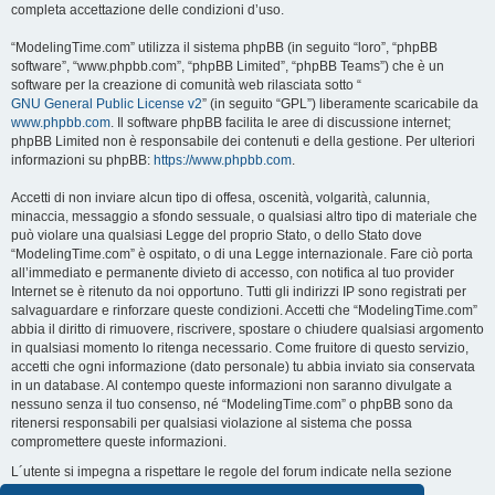
completa accettazione delle condizioni d’uso.
“ModelingTime.com” utilizza il sistema phpBB (in seguito “loro”, “phpBB
software”, “www.phpbb.com”, “phpBB Limited”, “phpBB Teams”) che è un
software per la creazione di comunità web rilasciata sotto “
GNU General Public License v2
” (in seguito “GPL”) liberamente scaricabile da
www.phpbb.com
. Il software phpBB facilita le aree di discussione internet;
phpBB Limited non è responsabile dei contenuti e della gestione. Per ulteriori
informazioni su phpBB:
https://www.phpbb.com
.
Accetti di non inviare alcun tipo di offesa, oscenità, volgarità, calunnia,
minaccia, messaggio a sfondo sessuale, o qualsiasi altro tipo di materiale che
può violare una qualsiasi Legge del proprio Stato, o dello Stato dove
“ModelingTime.com” è ospitato, o di una Legge internazionale. Fare ciò porta
all’immediato e permanente divieto di accesso, con notifica al tuo provider
Internet se è ritenuto da noi opportuno. Tutti gli indirizzi IP sono registrati per
salvaguardare e rinforzare queste condizioni. Accetti che “ModelingTime.com”
abbia il diritto di rimuovere, riscrivere, spostare o chiudere qualsiasi argomento
in qualsiasi momento lo ritenga necessario. Come fruitore di questo servizio,
accetti che ogni informazione (dato personale) tu abbia inviato sia conservata
in un database. Al contempo queste informazioni non saranno divulgate a
nessuno senza il tuo consenso, né “ModelingTime.com” o phpBB sono da
ritenersi responsabili per qualsiasi violazione al sistema che possa
compromettere queste informazioni.
L´utente si impegna a rispettare le regole del forum indicate nella sezione
seguente "Regole":
Guarda le regole del Forum