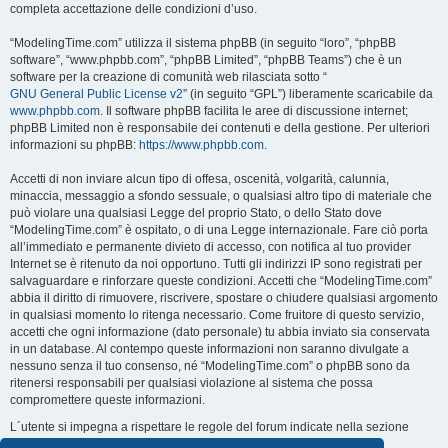
completa accettazione delle condizioni d’uso.
“ModelingTime.com” utilizza il sistema phpBB (in seguito “loro”, “phpBB
software”, “www.phpbb.com”, “phpBB Limited”, “phpBB Teams”) che è un
software per la creazione di comunità web rilasciata sotto “
GNU General Public License v2
” (in seguito “GPL”) liberamente scaricabile da
www.phpbb.com
. Il software phpBB facilita le aree di discussione internet;
phpBB Limited non è responsabile dei contenuti e della gestione. Per ulteriori
informazioni su phpBB:
https://www.phpbb.com
.
Accetti di non inviare alcun tipo di offesa, oscenità, volgarità, calunnia,
minaccia, messaggio a sfondo sessuale, o qualsiasi altro tipo di materiale che
può violare una qualsiasi Legge del proprio Stato, o dello Stato dove
“ModelingTime.com” è ospitato, o di una Legge internazionale. Fare ciò porta
all’immediato e permanente divieto di accesso, con notifica al tuo provider
Internet se è ritenuto da noi opportuno. Tutti gli indirizzi IP sono registrati per
salvaguardare e rinforzare queste condizioni. Accetti che “ModelingTime.com”
abbia il diritto di rimuovere, riscrivere, spostare o chiudere qualsiasi argomento
in qualsiasi momento lo ritenga necessario. Come fruitore di questo servizio,
accetti che ogni informazione (dato personale) tu abbia inviato sia conservata
in un database. Al contempo queste informazioni non saranno divulgate a
nessuno senza il tuo consenso, né “ModelingTime.com” o phpBB sono da
ritenersi responsabili per qualsiasi violazione al sistema che possa
compromettere queste informazioni.
L´utente si impegna a rispettare le regole del forum indicate nella sezione
seguente "Regole":
Guarda le regole del Forum