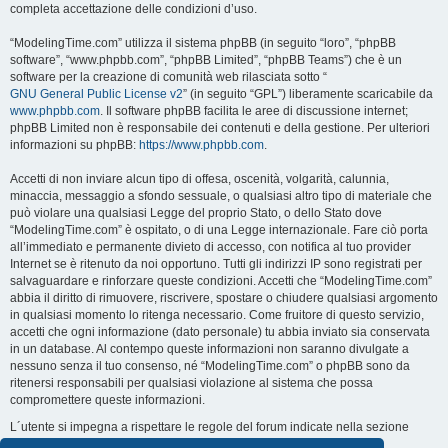
completa accettazione delle condizioni d’uso.
“ModelingTime.com” utilizza il sistema phpBB (in seguito “loro”, “phpBB
software”, “www.phpbb.com”, “phpBB Limited”, “phpBB Teams”) che è un
software per la creazione di comunità web rilasciata sotto “
GNU General Public License v2
” (in seguito “GPL”) liberamente scaricabile da
www.phpbb.com
. Il software phpBB facilita le aree di discussione internet;
phpBB Limited non è responsabile dei contenuti e della gestione. Per ulteriori
informazioni su phpBB:
https://www.phpbb.com
.
Accetti di non inviare alcun tipo di offesa, oscenità, volgarità, calunnia,
minaccia, messaggio a sfondo sessuale, o qualsiasi altro tipo di materiale che
può violare una qualsiasi Legge del proprio Stato, o dello Stato dove
“ModelingTime.com” è ospitato, o di una Legge internazionale. Fare ciò porta
all’immediato e permanente divieto di accesso, con notifica al tuo provider
Internet se è ritenuto da noi opportuno. Tutti gli indirizzi IP sono registrati per
salvaguardare e rinforzare queste condizioni. Accetti che “ModelingTime.com”
abbia il diritto di rimuovere, riscrivere, spostare o chiudere qualsiasi argomento
in qualsiasi momento lo ritenga necessario. Come fruitore di questo servizio,
accetti che ogni informazione (dato personale) tu abbia inviato sia conservata
in un database. Al contempo queste informazioni non saranno divulgate a
nessuno senza il tuo consenso, né “ModelingTime.com” o phpBB sono da
ritenersi responsabili per qualsiasi violazione al sistema che possa
compromettere queste informazioni.
L´utente si impegna a rispettare le regole del forum indicate nella sezione
seguente "Regole":
Guarda le regole del Forum