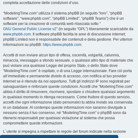
completa accettazione delle condizioni d’uso.
“ModelingTime.com” utilizza il sistema phpBB (in seguito “loro”, “phpBB
software”, “www.phpbb.com”, “phpBB Limited”, “phpBB Teams”) che è un
software per la creazione di comunità web rilasciata sotto “
GNU General Public License v2
” (in seguito “GPL”) liberamente scaricabile da
www.phpbb.com
. Il software phpBB facilita le aree di discussione internet;
phpBB Limited non è responsabile dei contenuti e della gestione. Per ulteriori
informazioni su phpBB:
https://www.phpbb.com
.
Accetti di non inviare alcun tipo di offesa, oscenità, volgarità, calunnia,
minaccia, messaggio a sfondo sessuale, o qualsiasi altro tipo di materiale che
può violare una qualsiasi Legge del proprio Stato, o dello Stato dove
“ModelingTime.com” è ospitato, o di una Legge internazionale. Fare ciò porta
all’immediato e permanente divieto di accesso, con notifica al tuo provider
Internet se è ritenuto da noi opportuno. Tutti gli indirizzi IP sono registrati per
salvaguardare e rinforzare queste condizioni. Accetti che “ModelingTime.com”
abbia il diritto di rimuovere, riscrivere, spostare o chiudere qualsiasi argomento
in qualsiasi momento lo ritenga necessario. Come fruitore di questo servizio,
accetti che ogni informazione (dato personale) tu abbia inviato sia conservata
in un database. Al contempo queste informazioni non saranno divulgate a
nessuno senza il tuo consenso, né “ModelingTime.com” o phpBB sono da
ritenersi responsabili per qualsiasi violazione al sistema che possa
compromettere queste informazioni.
L´utente si impegna a rispettare le regole del forum indicate nella sezione
seguente "Regole":
Guarda le regole del Forum