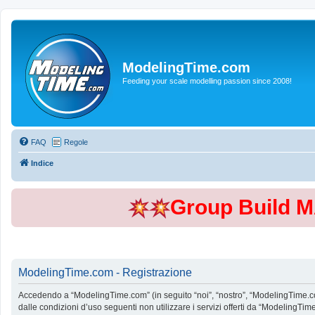
ModelingTime.com
Feeding your scale modelling passion since 2008!
FAQ
Regole
Indice
Group Build 
ModelingTime.com - Registrazione
Accedendo a “ModelingTime.com” (in seguito “noi”, “nostro”, “ModelingTime.com”
dalle condizioni d’uso seguenti non utilizzare i servizi offerti da “Modeling