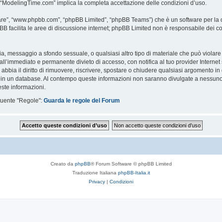
i “ModelingTime.com” implica la completa accettazione delle condizioni d’uso.
are”, “www.phpbb.com”, “phpBB Limited”, “phpBB Teams”) che è un software per la c
pBB facilita le aree di discussione internet; phpBB Limited non è responsabile dei co
ccia, messaggio a sfondo sessuale, o qualsiasi altro tipo di materiale che può violar
’immediato e permanente divieto di accesso, con notifica al tuo provider Internet se 
bbia il diritto di rimuovere, riscrivere, spostare o chiudere qualsiasi argomento in
ata in un database. Al contempo queste informazioni non saranno divulgate a nessu
ste informazioni.
eguente "Regole":
Guarda le regole del Forum
Creato da
phpBB
® Forum Software © phpBB Limited
Traduzione Italiana
phpBB-Italia.it
Privacy
|
Condizioni