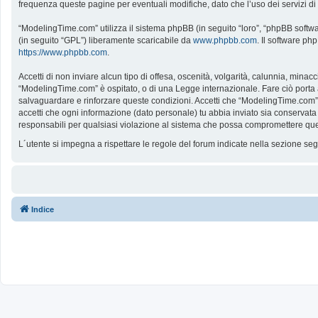
frequenza queste pagine per eventuali modifiche, dato che l’uso dei servizi d
“ModelingTime.com” utilizza il sistema phpBB (in seguito “loro”, “phpBB softw
(in seguito “GPL”) liberamente scaricabile da
www.phpbb.com
. Il software ph
https://www.phpbb.com
.
Accetti di non inviare alcun tipo di offesa, oscenità, volgarità, calunnia, mina
“ModelingTime.com” è ospitato, o di una Legge internazionale. Fare ciò porta all
salvaguardare e rinforzare queste condizioni. Accetti che “ModelingTime.com” a
accetti che ogni informazione (dato personale) tu abbia inviato sia conserv
responsabili per qualsiasi violazione al sistema che possa compromettere que
L´utente si impegna a rispettare le regole del forum indicate nella sezione s
Indice