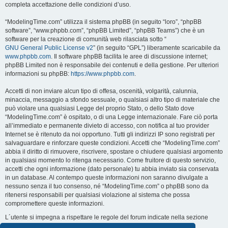
completa accettazione delle condizioni d’uso.
“ModelingTime.com” utilizza il sistema phpBB (in seguito “loro”, “phpBB
software”, “www.phpbb.com”, “phpBB Limited”, “phpBB Teams”) che è un
software per la creazione di comunità web rilasciata sotto “
GNU General Public License v2
” (in seguito “GPL”) liberamente scaricabile da
www.phpbb.com
. Il software phpBB facilita le aree di discussione internet;
phpBB Limited non è responsabile dei contenuti e della gestione. Per ulteriori
informazioni su phpBB:
https://www.phpbb.com
.
Accetti di non inviare alcun tipo di offesa, oscenità, volgarità, calunnia,
minaccia, messaggio a sfondo sessuale, o qualsiasi altro tipo di materiale che
può violare una qualsiasi Legge del proprio Stato, o dello Stato dove
“ModelingTime.com” è ospitato, o di una Legge internazionale. Fare ciò porta
all’immediato e permanente divieto di accesso, con notifica al tuo provider
Internet se è ritenuto da noi opportuno. Tutti gli indirizzi IP sono registrati per
salvaguardare e rinforzare queste condizioni. Accetti che “ModelingTime.com”
abbia il diritto di rimuovere, riscrivere, spostare o chiudere qualsiasi argomento
in qualsiasi momento lo ritenga necessario. Come fruitore di questo servizio,
accetti che ogni informazione (dato personale) tu abbia inviato sia conservata
in un database. Al contempo queste informazioni non saranno divulgate a
nessuno senza il tuo consenso, né “ModelingTime.com” o phpBB sono da
ritenersi responsabili per qualsiasi violazione al sistema che possa
compromettere queste informazioni.
L´utente si impegna a rispettare le regole del forum indicate nella sezione
seguente "Regole":
Guarda le regole del Forum