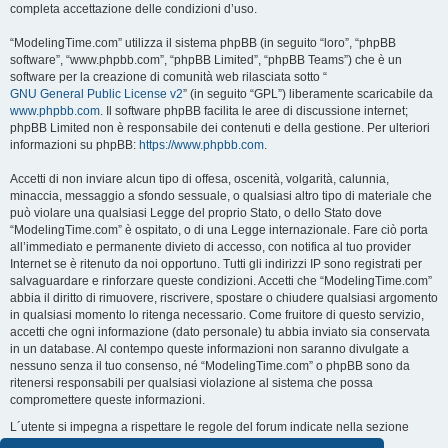
completa accettazione delle condizioni d’uso.
“ModelingTime.com” utilizza il sistema phpBB (in seguito “loro”, “phpBB
software”, “www.phpbb.com”, “phpBB Limited”, “phpBB Teams”) che è un
software per la creazione di comunità web rilasciata sotto “
GNU General Public License v2
” (in seguito “GPL”) liberamente scaricabile da
www.phpbb.com
. Il software phpBB facilita le aree di discussione internet;
phpBB Limited non è responsabile dei contenuti e della gestione. Per ulteriori
informazioni su phpBB:
https://www.phpbb.com
.
Accetti di non inviare alcun tipo di offesa, oscenità, volgarità, calunnia,
minaccia, messaggio a sfondo sessuale, o qualsiasi altro tipo di materiale che
può violare una qualsiasi Legge del proprio Stato, o dello Stato dove
“ModelingTime.com” è ospitato, o di una Legge internazionale. Fare ciò porta
all’immediato e permanente divieto di accesso, con notifica al tuo provider
Internet se è ritenuto da noi opportuno. Tutti gli indirizzi IP sono registrati per
salvaguardare e rinforzare queste condizioni. Accetti che “ModelingTime.com”
abbia il diritto di rimuovere, riscrivere, spostare o chiudere qualsiasi argomento
in qualsiasi momento lo ritenga necessario. Come fruitore di questo servizio,
accetti che ogni informazione (dato personale) tu abbia inviato sia conservata
in un database. Al contempo queste informazioni non saranno divulgate a
nessuno senza il tuo consenso, né “ModelingTime.com” o phpBB sono da
ritenersi responsabili per qualsiasi violazione al sistema che possa
compromettere queste informazioni.
L´utente si impegna a rispettare le regole del forum indicate nella sezione
seguente "Regole":
Guarda le regole del Forum