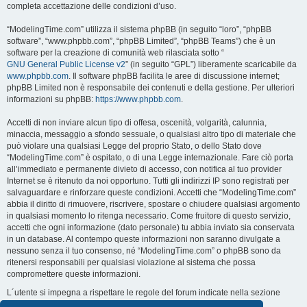
completa accettazione delle condizioni d’uso.
“ModelingTime.com” utilizza il sistema phpBB (in seguito “loro”, “phpBB
software”, “www.phpbb.com”, “phpBB Limited”, “phpBB Teams”) che è un
software per la creazione di comunità web rilasciata sotto “
GNU General Public License v2
” (in seguito “GPL”) liberamente scaricabile da
www.phpbb.com
. Il software phpBB facilita le aree di discussione internet;
phpBB Limited non è responsabile dei contenuti e della gestione. Per ulteriori
informazioni su phpBB:
https://www.phpbb.com
.
Accetti di non inviare alcun tipo di offesa, oscenità, volgarità, calunnia,
minaccia, messaggio a sfondo sessuale, o qualsiasi altro tipo di materiale che
può violare una qualsiasi Legge del proprio Stato, o dello Stato dove
“ModelingTime.com” è ospitato, o di una Legge internazionale. Fare ciò porta
all’immediato e permanente divieto di accesso, con notifica al tuo provider
Internet se è ritenuto da noi opportuno. Tutti gli indirizzi IP sono registrati per
salvaguardare e rinforzare queste condizioni. Accetti che “ModelingTime.com”
abbia il diritto di rimuovere, riscrivere, spostare o chiudere qualsiasi argomento
in qualsiasi momento lo ritenga necessario. Come fruitore di questo servizio,
accetti che ogni informazione (dato personale) tu abbia inviato sia conservata
in un database. Al contempo queste informazioni non saranno divulgate a
nessuno senza il tuo consenso, né “ModelingTime.com” o phpBB sono da
ritenersi responsabili per qualsiasi violazione al sistema che possa
compromettere queste informazioni.
L´utente si impegna a rispettare le regole del forum indicate nella sezione
seguente "Regole":
Guarda le regole del Forum