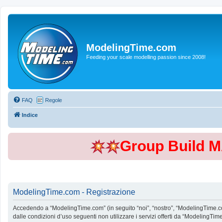
ModelingTime.com
Feeding your scale modelling passion since 2008!
FAQ
Regole
Indice
Group Build 
ModelingTime.com - Registrazione
Accedendo a “ModelingTime.com” (in seguito “noi”, “nostro”, “ModelingTime.com”
dalle condizioni d’uso seguenti non utilizzare i servizi offerti da “Modeling