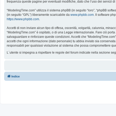
frequenza queste pagine per eventuali modifiche, dato che l’uso dei servizi d
“ModelingTime.com” utilizza il sistema phpBB (in seguito “loro”, “phpBB softw
(in seguito “GPL”) liberamente scaricabile da
www.phpbb.com
. Il software ph
https://www.phpbb.com
.
Accetti di non inviare alcun tipo di offesa, oscenità, volgarità, calunnia, mina
“ModelingTime.com” è ospitato, o di una Legge internazionale. Fare ciò porta all
salvaguardare e rinforzare queste condizioni. Accetti che “ModelingTime.com” a
accetti che ogni informazione (dato personale) tu abbia inviato sia conserv
responsabili per qualsiasi violazione al sistema che possa compromettere que
L´utente si impegna a rispettare le regole del forum indicate nella sezione s
Indice