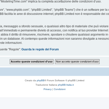
i “ModelingTime.com” implica la completa accettazione delle condizioni d’uso.
are”, “www.phpbb.com”, “phpBB Limited”, “phpBB Teams”) che è un software per la c
pBB facilita le aree di discussione internet; phpBB Limited non è responsabile dei co
ccia, messaggio a sfondo sessuale, o qualsiasi altro tipo di materiale che può violar
’immediato e permanente divieto di accesso, con notifica al tuo provider Internet se 
bbia il diritto di rimuovere, riscrivere, spostare o chiudere qualsiasi argomento in
ata in un database. Al contempo queste informazioni non saranno divulgate a nessu
ste informazioni.
eguente "Regole":
Guarda le regole del Forum
Creato da
phpBB
® Forum Software © phpBB Limited
Traduzione Italiana
phpBB-Italia.it
Privacy
|
Condizioni