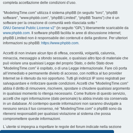
completa accettazione delle condizioni d’uso.
“ModelingTime.com” utilizza il sistema phpBB (in seguito “loro”, “phpBB
software”, “www.phpbb.com”, “phpBB Limited”, “phpBB Teams”) che è un
software per la creazione di comunità web rilasciata sotto “
GNU General Public License v2
” (in seguito “GPL”) liberamente scaricabile da
www.phpbb.com
. Il software phpBB facilita le aree di discussione internet;
phpBB Limited non è responsabile dei contenuti e della gestione. Per ulteriori
informazioni su phpBB:
https://www.phpbb.com
.
Accetti di non inviare alcun tipo di offesa, oscenità, volgarità, calunnia,
minaccia, messaggio a sfondo sessuale, o qualsiasi altro tipo di materiale che
può violare una qualsiasi Legge del proprio Stato, o dello Stato dove
“ModelingTime.com” è ospitato, o di una Legge internazionale. Fare ciò porta
all’immediato e permanente divieto di accesso, con notifica al tuo provider
Internet se è ritenuto da noi opportuno. Tutti gli indirizzi IP sono registrati per
salvaguardare e rinforzare queste condizioni. Accetti che “ModelingTime.com”
abbia il diritto di rimuovere, riscrivere, spostare o chiudere qualsiasi argomento
in qualsiasi momento lo ritenga necessario. Come fruitore di questo servizio,
accetti che ogni informazione (dato personale) tu abbia inviato sia conservata
in un database. Al contempo queste informazioni non saranno divulgate a
nessuno senza il tuo consenso, né “ModelingTime.com” o phpBB sono da
ritenersi responsabili per qualsiasi violazione al sistema che possa
compromettere queste informazioni.
L´utente si impegna a rispettare le regole del forum indicate nella sezione
seguente "Regole":
Guarda le regole del Forum