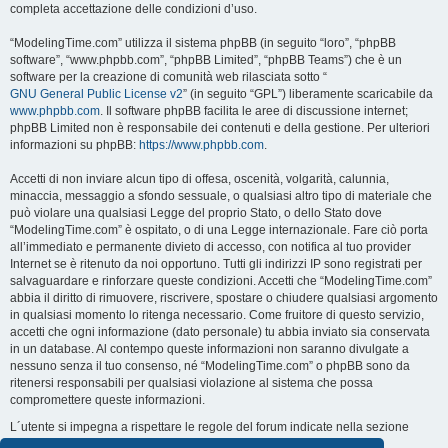
completa accettazione delle condizioni d’uso.
“ModelingTime.com” utilizza il sistema phpBB (in seguito “loro”, “phpBB
software”, “www.phpbb.com”, “phpBB Limited”, “phpBB Teams”) che è un
software per la creazione di comunità web rilasciata sotto “
GNU General Public License v2
” (in seguito “GPL”) liberamente scaricabile da
www.phpbb.com
. Il software phpBB facilita le aree di discussione internet;
phpBB Limited non è responsabile dei contenuti e della gestione. Per ulteriori
informazioni su phpBB:
https://www.phpbb.com
.
Accetti di non inviare alcun tipo di offesa, oscenità, volgarità, calunnia,
minaccia, messaggio a sfondo sessuale, o qualsiasi altro tipo di materiale che
può violare una qualsiasi Legge del proprio Stato, o dello Stato dove
“ModelingTime.com” è ospitato, o di una Legge internazionale. Fare ciò porta
all’immediato e permanente divieto di accesso, con notifica al tuo provider
Internet se è ritenuto da noi opportuno. Tutti gli indirizzi IP sono registrati per
salvaguardare e rinforzare queste condizioni. Accetti che “ModelingTime.com”
abbia il diritto di rimuovere, riscrivere, spostare o chiudere qualsiasi argomento
in qualsiasi momento lo ritenga necessario. Come fruitore di questo servizio,
accetti che ogni informazione (dato personale) tu abbia inviato sia conservata
in un database. Al contempo queste informazioni non saranno divulgate a
nessuno senza il tuo consenso, né “ModelingTime.com” o phpBB sono da
ritenersi responsabili per qualsiasi violazione al sistema che possa
compromettere queste informazioni.
L´utente si impegna a rispettare le regole del forum indicate nella sezione
seguente "Regole":
Guarda le regole del Forum