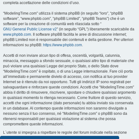
completa accettazione delle condizioni d’uso.
“ModelingTime.com” utilizza il sistema phpBB (in seguito “loro”, “phpBB
software”, “www.phpbb.com”, “phpBB Limited”, “phpBB Teams”) che è un
software per la creazione di comunità web rilasciata sotto “
GNU General Public License v2
” (in seguito “GPL”) liberamente scaricabile da
www.phpbb.com
. Il software phpBB facilita le aree di discussione internet;
phpBB Limited non è responsabile dei contenuti e della gestione. Per ulteriori
informazioni su phpBB:
https://www.phpbb.com
.
Accetti di non inviare alcun tipo di offesa, oscenità, volgarità, calunnia,
minaccia, messaggio a sfondo sessuale, o qualsiasi altro tipo di materiale che
può violare una qualsiasi Legge del proprio Stato, o dello Stato dove
“ModelingTime.com” è ospitato, o di una Legge internazionale. Fare ciò porta
all’immediato e permanente divieto di accesso, con notifica al tuo provider
Internet se è ritenuto da noi opportuno. Tutti gli indirizzi IP sono registrati per
salvaguardare e rinforzare queste condizioni. Accetti che “ModelingTime.com”
abbia il diritto di rimuovere, riscrivere, spostare o chiudere qualsiasi argomento
in qualsiasi momento lo ritenga necessario. Come fruitore di questo servizio,
accetti che ogni informazione (dato personale) tu abbia inviato sia conservata
in un database. Al contempo queste informazioni non saranno divulgate a
nessuno senza il tuo consenso, né “ModelingTime.com” o phpBB sono da
ritenersi responsabili per qualsiasi violazione al sistema che possa
compromettere queste informazioni.
L´utente si impegna a rispettare le regole del forum indicate nella sezione
seguente "Regole":
Guarda le regole del Forum