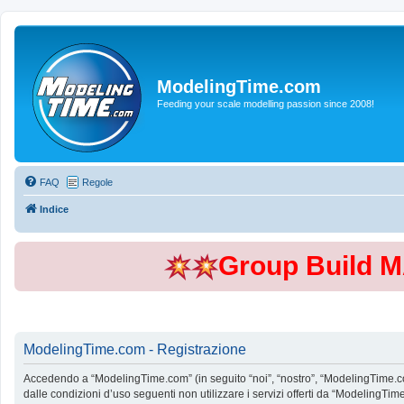
ModelingTime.com
Feeding your scale modelling passion since 2008!
FAQ
Regole
Indice
Group Build 
ModelingTime.com - Registrazione
Accedendo a “ModelingTime.com” (in seguito “noi”, “nostro”, “ModelingTime.com”
dalle condizioni d’uso seguenti non utilizzare i servizi offerti da “Modeling