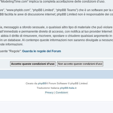
i “ModelingTime.com” implica la completa accettazione delle condizioni d’uso.
are”, “www.phpbb.com”, “phpBB Limited”, “phpBB Teams”) che è un software per la c
pBB facilita le aree di discussione internet; phpBB Limited non è responsabile dei co
ccia, messaggio a sfondo sessuale, o qualsiasi altro tipo di materiale che può violar
’immediato e permanente divieto di accesso, con notifica al tuo provider Internet se 
bbia il diritto di rimuovere, riscrivere, spostare o chiudere qualsiasi argomento in
ata in un database. Al contempo queste informazioni non saranno divulgate a nessu
ste informazioni.
eguente "Regole":
Guarda le regole del Forum
Creato da
phpBB
® Forum Software © phpBB Limited
Traduzione Italiana
phpBB-Italia.it
Privacy
|
Condizioni