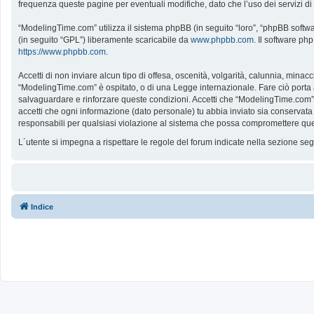
frequenza queste pagine per eventuali modifiche, dato che l’uso dei servizi d
“ModelingTime.com” utilizza il sistema phpBB (in seguito “loro”, “phpBB softw
(in seguito “GPL”) liberamente scaricabile da
www.phpbb.com
. Il software ph
https://www.phpbb.com
.
Accetti di non inviare alcun tipo di offesa, oscenità, volgarità, calunnia, mina
“ModelingTime.com” è ospitato, o di una Legge internazionale. Fare ciò porta all
salvaguardare e rinforzare queste condizioni. Accetti che “ModelingTime.com” a
accetti che ogni informazione (dato personale) tu abbia inviato sia conserv
responsabili per qualsiasi violazione al sistema che possa compromettere que
L´utente si impegna a rispettare le regole del forum indicate nella sezione s
Indice