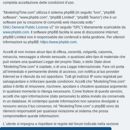
completa accettazione delle condizioni d’uso.
“ModelingTime.com” utilizza il sistema phpBB (in seguito “loro”, “phpBB
software”, “www.phpbb.com”, “phpBB Limited”, “phpBB Teams”) che è un
software per la creazione di comunità web rilasciata sotto “
GNU General Public License v2
” (in seguito “GPL”) liberamente scaricabile da
www.phpbb.com
. Il software phpBB facilita le aree di discussione internet;
phpBB Limited non è responsabile dei contenuti e della gestione. Per ulteriori
informazioni su phpBB:
https://www.phpbb.com
.
Accetti di non inviare alcun tipo di offesa, oscenità, volgarità, calunnia,
minaccia, messaggio a sfondo sessuale, o qualsiasi altro tipo di materiale che
può violare una qualsiasi Legge del proprio Stato, o dello Stato dove
“ModelingTime.com” è ospitato, o di una Legge internazionale. Fare ciò porta
all’immediato e permanente divieto di accesso, con notifica al tuo provider
Internet se è ritenuto da noi opportuno. Tutti gli indirizzi IP sono registrati per
salvaguardare e rinforzare queste condizioni. Accetti che “ModelingTime.com”
abbia il diritto di rimuovere, riscrivere, spostare o chiudere qualsiasi argomento
in qualsiasi momento lo ritenga necessario. Come fruitore di questo servizio,
accetti che ogni informazione (dato personale) tu abbia inviato sia conservata
in un database. Al contempo queste informazioni non saranno divulgate a
nessuno senza il tuo consenso, né “ModelingTime.com” o phpBB sono da
ritenersi responsabili per qualsiasi violazione al sistema che possa
compromettere queste informazioni.
L´utente si impegna a rispettare le regole del forum indicate nella sezione
seguente "Regole":
Guarda le regole del Forum