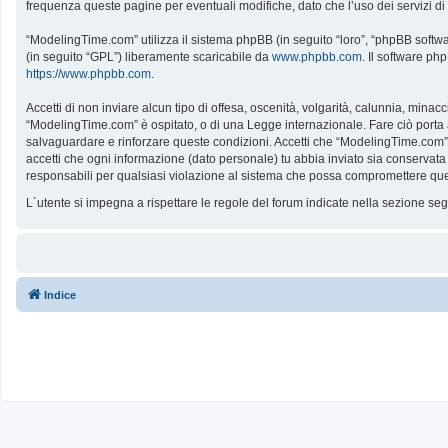
frequenza queste pagine per eventuali modifiche, dato che l’uso dei servizi d
“ModelingTime.com” utilizza il sistema phpBB (in seguito “loro”, “phpBB softw
(in seguito “GPL”) liberamente scaricabile da
www.phpbb.com
. Il software ph
https://www.phpbb.com
.
Accetti di non inviare alcun tipo di offesa, oscenità, volgarità, calunnia, mina
“ModelingTime.com” è ospitato, o di una Legge internazionale. Fare ciò porta all
salvaguardare e rinforzare queste condizioni. Accetti che “ModelingTime.com” a
accetti che ogni informazione (dato personale) tu abbia inviato sia conserv
responsabili per qualsiasi violazione al sistema che possa compromettere que
L´utente si impegna a rispettare le regole del forum indicate nella sezione s
Indice