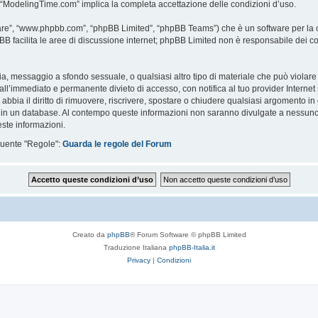
i “ModelingTime.com” implica la completa accettazione delle condizioni d’uso.
are”, “www.phpbb.com”, “phpBB Limited”, “phpBB Teams”) che è un software per la c
pBB facilita le aree di discussione internet; phpBB Limited non è responsabile dei co
ccia, messaggio a sfondo sessuale, o qualsiasi altro tipo di materiale che può violar
’immediato e permanente divieto di accesso, con notifica al tuo provider Internet se 
bbia il diritto di rimuovere, riscrivere, spostare o chiudere qualsiasi argomento in
ata in un database. Al contempo queste informazioni non saranno divulgate a nessu
ste informazioni.
eguente "Regole":
Guarda le regole del Forum
Creato da
phpBB
® Forum Software © phpBB Limited
Traduzione Italiana
phpBB-Italia.it
Privacy
|
Condizioni