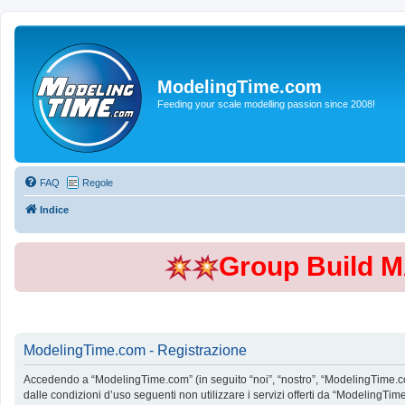
ModelingTime.com
Feeding your scale modelling passion since 2008!
FAQ
Regole
Indice
Group Build 
ModelingTime.com - Registrazione
Accedendo a “ModelingTime.com” (in seguito “noi”, “nostro”, “ModelingTime.com”
dalle condizioni d’uso seguenti non utilizzare i servizi offerti da “Modeling