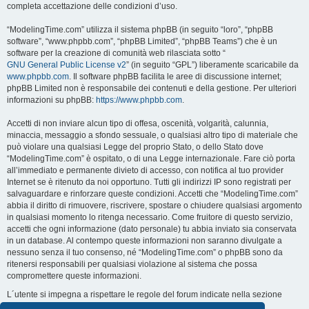
completa accettazione delle condizioni d’uso.
“ModelingTime.com” utilizza il sistema phpBB (in seguito “loro”, “phpBB
software”, “www.phpbb.com”, “phpBB Limited”, “phpBB Teams”) che è un
software per la creazione di comunità web rilasciata sotto “
GNU General Public License v2
” (in seguito “GPL”) liberamente scaricabile da
www.phpbb.com
. Il software phpBB facilita le aree di discussione internet;
phpBB Limited non è responsabile dei contenuti e della gestione. Per ulteriori
informazioni su phpBB:
https://www.phpbb.com
.
Accetti di non inviare alcun tipo di offesa, oscenità, volgarità, calunnia,
minaccia, messaggio a sfondo sessuale, o qualsiasi altro tipo di materiale che
può violare una qualsiasi Legge del proprio Stato, o dello Stato dove
“ModelingTime.com” è ospitato, o di una Legge internazionale. Fare ciò porta
all’immediato e permanente divieto di accesso, con notifica al tuo provider
Internet se è ritenuto da noi opportuno. Tutti gli indirizzi IP sono registrati per
salvaguardare e rinforzare queste condizioni. Accetti che “ModelingTime.com”
abbia il diritto di rimuovere, riscrivere, spostare o chiudere qualsiasi argomento
in qualsiasi momento lo ritenga necessario. Come fruitore di questo servizio,
accetti che ogni informazione (dato personale) tu abbia inviato sia conservata
in un database. Al contempo queste informazioni non saranno divulgate a
nessuno senza il tuo consenso, né “ModelingTime.com” o phpBB sono da
ritenersi responsabili per qualsiasi violazione al sistema che possa
compromettere queste informazioni.
L´utente si impegna a rispettare le regole del forum indicate nella sezione
seguente "Regole":
Guarda le regole del Forum