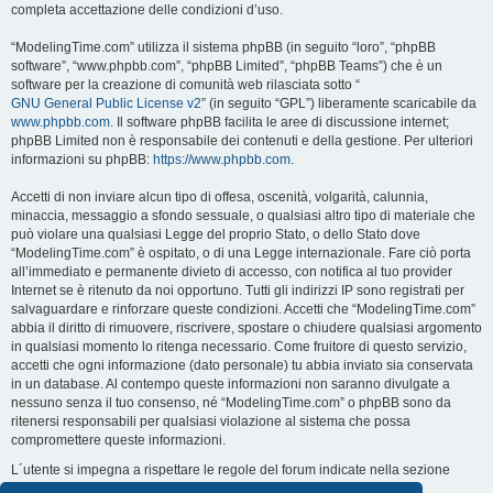
completa accettazione delle condizioni d’uso.
“ModelingTime.com” utilizza il sistema phpBB (in seguito “loro”, “phpBB
software”, “www.phpbb.com”, “phpBB Limited”, “phpBB Teams”) che è un
software per la creazione di comunità web rilasciata sotto “
GNU General Public License v2
” (in seguito “GPL”) liberamente scaricabile da
www.phpbb.com
. Il software phpBB facilita le aree di discussione internet;
phpBB Limited non è responsabile dei contenuti e della gestione. Per ulteriori
informazioni su phpBB:
https://www.phpbb.com
.
Accetti di non inviare alcun tipo di offesa, oscenità, volgarità, calunnia,
minaccia, messaggio a sfondo sessuale, o qualsiasi altro tipo di materiale che
può violare una qualsiasi Legge del proprio Stato, o dello Stato dove
“ModelingTime.com” è ospitato, o di una Legge internazionale. Fare ciò porta
all’immediato e permanente divieto di accesso, con notifica al tuo provider
Internet se è ritenuto da noi opportuno. Tutti gli indirizzi IP sono registrati per
salvaguardare e rinforzare queste condizioni. Accetti che “ModelingTime.com”
abbia il diritto di rimuovere, riscrivere, spostare o chiudere qualsiasi argomento
in qualsiasi momento lo ritenga necessario. Come fruitore di questo servizio,
accetti che ogni informazione (dato personale) tu abbia inviato sia conservata
in un database. Al contempo queste informazioni non saranno divulgate a
nessuno senza il tuo consenso, né “ModelingTime.com” o phpBB sono da
ritenersi responsabili per qualsiasi violazione al sistema che possa
compromettere queste informazioni.
L´utente si impegna a rispettare le regole del forum indicate nella sezione
seguente "Regole":
Guarda le regole del Forum