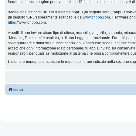
frequenza queste pagine per eventuali modifiche, dato che l’uso dei servizi d
“ModelingTime.com” utilizza il sistema phpBB (in seguito “loro”, “phpBB softw
(in seguito “GPL”) liberamente scaricabile da
www.phpbb.com
. Il software ph
https://www.phpbb.com
.
Accetti di non inviare alcun tipo di offesa, oscenità, volgarità, calunnia, mina
“ModelingTime.com” è ospitato, o di una Legge internazionale. Fare ciò porta all
salvaguardare e rinforzare queste condizioni. Accetti che “ModelingTime.com” a
accetti che ogni informazione (dato personale) tu abbia inviato sia conserv
responsabili per qualsiasi violazione al sistema che possa compromettere que
L´utente si impegna a rispettare le regole del forum indicate nella sezione s
Indice