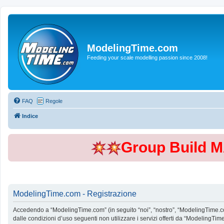
ModelingTime.com
Feeding your scale modelling passion since 2008!
FAQ
Regole
Indice
Group Build 
ModelingTime.com - Registrazione
Accedendo a “ModelingTime.com” (in seguito “noi”, “nostro”, “ModelingTime.com”
dalle condizioni d’uso seguenti non utilizzare i servizi offerti da “Modeling