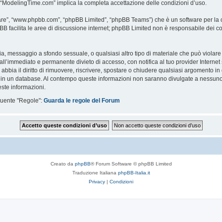
i “ModelingTime.com” implica la completa accettazione delle condizioni d’uso.
are”, “www.phpbb.com”, “phpBB Limited”, “phpBB Teams”) che è un software per la c
pBB facilita le aree di discussione internet; phpBB Limited non è responsabile dei co
ccia, messaggio a sfondo sessuale, o qualsiasi altro tipo di materiale che può violar
’immediato e permanente divieto di accesso, con notifica al tuo provider Internet se 
bbia il diritto di rimuovere, riscrivere, spostare o chiudere qualsiasi argomento in
ata in un database. Al contempo queste informazioni non saranno divulgate a nessu
ste informazioni.
eguente "Regole":
Guarda le regole del Forum
Creato da
phpBB
® Forum Software © phpBB Limited
Traduzione Italiana
phpBB-Italia.it
Privacy
|
Condizioni