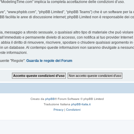
i “ModelingTime.com” implica la completa accettazione delle condizioni d’uso.
are”, “www.phpbb.com”, “phpBB Limited”, “phpBB Teams”) che è un software per la c
pBB facilita le aree di discussione internet; phpBB Limited non è responsabile dei co
ccia, messaggio a sfondo sessuale, o qualsiasi altro tipo di materiale che può violar
’immediato e permanente divieto di accesso, con notifica al tuo provider Internet se 
bbia il diritto di rimuovere, riscrivere, spostare o chiudere qualsiasi argomento in
ata in un database. Al contempo queste informazioni non saranno divulgate a nessu
ste informazioni.
eguente "Regole":
Guarda le regole del Forum
Creato da
phpBB
® Forum Software © phpBB Limited
Traduzione Italiana
phpBB-Italia.it
Privacy
|
Condizioni