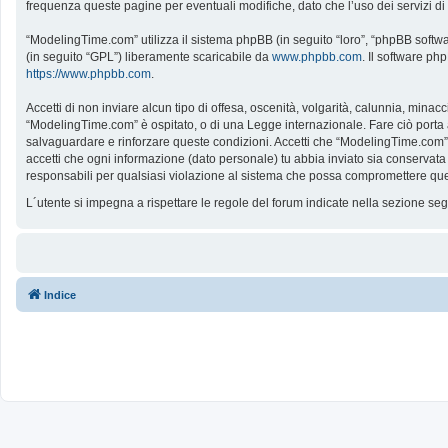
frequenza queste pagine per eventuali modifiche, dato che l’uso dei servizi d
“ModelingTime.com” utilizza il sistema phpBB (in seguito “loro”, “phpBB softw
(in seguito “GPL”) liberamente scaricabile da
www.phpbb.com
. Il software ph
https://www.phpbb.com
.
Accetti di non inviare alcun tipo di offesa, oscenità, volgarità, calunnia, mina
“ModelingTime.com” è ospitato, o di una Legge internazionale. Fare ciò porta all
salvaguardare e rinforzare queste condizioni. Accetti che “ModelingTime.com” a
accetti che ogni informazione (dato personale) tu abbia inviato sia conserv
responsabili per qualsiasi violazione al sistema che possa compromettere que
L´utente si impegna a rispettare le regole del forum indicate nella sezione s
Indice