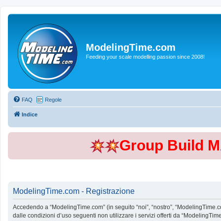
ModelingTime.com
Feeding your scale modelling passion since 2008!
FAQ
Regole
Indice
Group Build 
ModelingTime.com - Registrazione
Accedendo a “ModelingTime.com” (in seguito “noi”, “nostro”, “ModelingTime.com”
dalle condizioni d’uso seguenti non utilizzare i servizi offerti da “Modeling