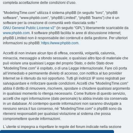
completa accettazione delle condizioni d’uso.
“ModelingTime.com” utilizza il sistema phpBB (in seguito “loro”, “phpBB
software”, “www.phpbb.com”, “phpBB Limited”, “phpBB Teams”) che è un
software per la creazione di comunità web rilasciata sotto “
GNU General Public License v2
” (in seguito “GPL”) liberamente scaricabile da
www.phpbb.com
. Il software phpBB facilita le aree di discussione internet;
phpBB Limited non è responsabile dei contenuti e della gestione. Per ulteriori
informazioni su phpBB:
https://www.phpbb.com
.
Accetti di non inviare alcun tipo di offesa, oscenità, volgarità, calunnia,
minaccia, messaggio a sfondo sessuale, o qualsiasi altro tipo di materiale che
può violare una qualsiasi Legge del proprio Stato, o dello Stato dove
“ModelingTime.com” è ospitato, o di una Legge internazionale. Fare ciò porta
all’immediato e permanente divieto di accesso, con notifica al tuo provider
Internet se è ritenuto da noi opportuno. Tutti gli indirizzi IP sono registrati per
salvaguardare e rinforzare queste condizioni. Accetti che “ModelingTime.com”
abbia il diritto di rimuovere, riscrivere, spostare o chiudere qualsiasi argomento
in qualsiasi momento lo ritenga necessario. Come fruitore di questo servizio,
accetti che ogni informazione (dato personale) tu abbia inviato sia conservata
in un database. Al contempo queste informazioni non saranno divulgate a
nessuno senza il tuo consenso, né “ModelingTime.com” o phpBB sono da
ritenersi responsabili per qualsiasi violazione al sistema che possa
compromettere queste informazioni.
L´utente si impegna a rispettare le regole del forum indicate nella sezione
seguente "Regole":
Guarda le regole del Forum