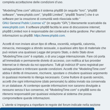
completa accettazione delle condizioni d’uso.
“ModelingTime.com” utilizza il sistema phpBB (in seguito “loro”, “phpBB
software”, “www.phpbb.com”, “phpBB Limited”, “phpBB Teams”) che è un
software per la creazione di comunità web rilasciata sotto “
GNU General Public License v2
” (in seguito “GPL”) liberamente scaricabile da
www.phpbb.com
. Il software phpBB facilita le aree di discussione internet;
phpBB Limited non è responsabile dei contenuti e della gestione. Per ulteriori
informazioni su phpBB:
https://www.phpbb.com
.
Accetti di non inviare alcun tipo di offesa, oscenità, volgarità, calunnia,
minaccia, messaggio a sfondo sessuale, o qualsiasi altro tipo di materiale che
può violare una qualsiasi Legge del proprio Stato, o dello Stato dove
“ModelingTime.com” è ospitato, o di una Legge internazionale. Fare ciò porta
all’immediato e permanente divieto di accesso, con notifica al tuo provider
Internet se è ritenuto da noi opportuno. Tutti gli indirizzi IP sono registrati per
salvaguardare e rinforzare queste condizioni. Accetti che “ModelingTime.com”
abbia il diritto di rimuovere, riscrivere, spostare o chiudere qualsiasi argomento
in qualsiasi momento lo ritenga necessario. Come fruitore di questo servizio,
accetti che ogni informazione (dato personale) tu abbia inviato sia conservata
in un database. Al contempo queste informazioni non saranno divulgate a
nessuno senza il tuo consenso, né “ModelingTime.com” o phpBB sono da
ritenersi responsabili per qualsiasi violazione al sistema che possa
compromettere queste informazioni.
L´utente si impegna a rispettare le regole del forum indicate nella sezione
seguente "Regole":
Guarda le regole del Forum