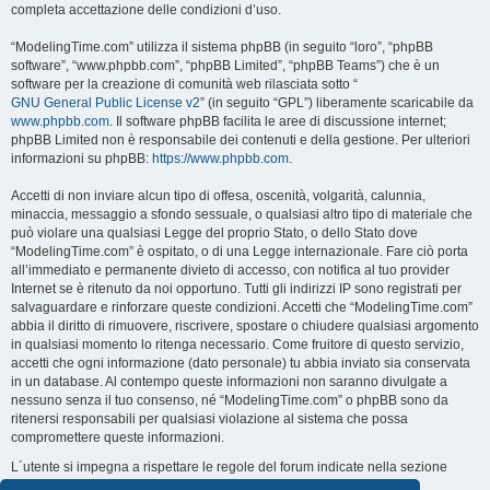
completa accettazione delle condizioni d’uso.
“ModelingTime.com” utilizza il sistema phpBB (in seguito “loro”, “phpBB
software”, “www.phpbb.com”, “phpBB Limited”, “phpBB Teams”) che è un
software per la creazione di comunità web rilasciata sotto “
GNU General Public License v2
” (in seguito “GPL”) liberamente scaricabile da
www.phpbb.com
. Il software phpBB facilita le aree di discussione internet;
phpBB Limited non è responsabile dei contenuti e della gestione. Per ulteriori
informazioni su phpBB:
https://www.phpbb.com
.
Accetti di non inviare alcun tipo di offesa, oscenità, volgarità, calunnia,
minaccia, messaggio a sfondo sessuale, o qualsiasi altro tipo di materiale che
può violare una qualsiasi Legge del proprio Stato, o dello Stato dove
“ModelingTime.com” è ospitato, o di una Legge internazionale. Fare ciò porta
all’immediato e permanente divieto di accesso, con notifica al tuo provider
Internet se è ritenuto da noi opportuno. Tutti gli indirizzi IP sono registrati per
salvaguardare e rinforzare queste condizioni. Accetti che “ModelingTime.com”
abbia il diritto di rimuovere, riscrivere, spostare o chiudere qualsiasi argomento
in qualsiasi momento lo ritenga necessario. Come fruitore di questo servizio,
accetti che ogni informazione (dato personale) tu abbia inviato sia conservata
in un database. Al contempo queste informazioni non saranno divulgate a
nessuno senza il tuo consenso, né “ModelingTime.com” o phpBB sono da
ritenersi responsabili per qualsiasi violazione al sistema che possa
compromettere queste informazioni.
L´utente si impegna a rispettare le regole del forum indicate nella sezione
seguente "Regole":
Guarda le regole del Forum