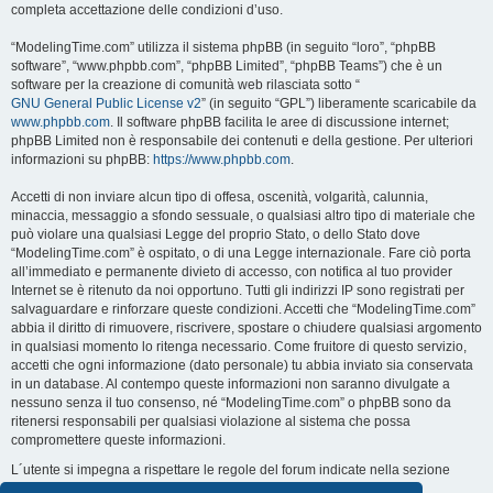
completa accettazione delle condizioni d’uso.
“ModelingTime.com” utilizza il sistema phpBB (in seguito “loro”, “phpBB
software”, “www.phpbb.com”, “phpBB Limited”, “phpBB Teams”) che è un
software per la creazione di comunità web rilasciata sotto “
GNU General Public License v2
” (in seguito “GPL”) liberamente scaricabile da
www.phpbb.com
. Il software phpBB facilita le aree di discussione internet;
phpBB Limited non è responsabile dei contenuti e della gestione. Per ulteriori
informazioni su phpBB:
https://www.phpbb.com
.
Accetti di non inviare alcun tipo di offesa, oscenità, volgarità, calunnia,
minaccia, messaggio a sfondo sessuale, o qualsiasi altro tipo di materiale che
può violare una qualsiasi Legge del proprio Stato, o dello Stato dove
“ModelingTime.com” è ospitato, o di una Legge internazionale. Fare ciò porta
all’immediato e permanente divieto di accesso, con notifica al tuo provider
Internet se è ritenuto da noi opportuno. Tutti gli indirizzi IP sono registrati per
salvaguardare e rinforzare queste condizioni. Accetti che “ModelingTime.com”
abbia il diritto di rimuovere, riscrivere, spostare o chiudere qualsiasi argomento
in qualsiasi momento lo ritenga necessario. Come fruitore di questo servizio,
accetti che ogni informazione (dato personale) tu abbia inviato sia conservata
in un database. Al contempo queste informazioni non saranno divulgate a
nessuno senza il tuo consenso, né “ModelingTime.com” o phpBB sono da
ritenersi responsabili per qualsiasi violazione al sistema che possa
compromettere queste informazioni.
L´utente si impegna a rispettare le regole del forum indicate nella sezione
seguente "Regole":
Guarda le regole del Forum