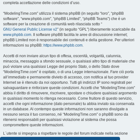
completa accettazione delle condizioni d’uso.
“ModelingTime.com” utilizza il sistema phpBB (in seguito “loro”, “phpBB
software”, “www.phpbb.com”, “phpBB Limited”, “phpBB Teams”) che è un
software per la creazione di comunità web rilasciata sotto “
GNU General Public License v2
” (in seguito “GPL”) liberamente scaricabile da
www.phpbb.com
. Il software phpBB facilita le aree di discussione internet;
phpBB Limited non è responsabile dei contenuti e della gestione. Per ulteriori
informazioni su phpBB:
https://www.phpbb.com
.
Accetti di non inviare alcun tipo di offesa, oscenità, volgarità, calunnia,
minaccia, messaggio a sfondo sessuale, o qualsiasi altro tipo di materiale che
può violare una qualsiasi Legge del proprio Stato, o dello Stato dove
“ModelingTime.com” è ospitato, o di una Legge internazionale. Fare ciò porta
all’immediato e permanente divieto di accesso, con notifica al tuo provider
Internet se è ritenuto da noi opportuno. Tutti gli indirizzi IP sono registrati per
salvaguardare e rinforzare queste condizioni. Accetti che “ModelingTime.com”
abbia il diritto di rimuovere, riscrivere, spostare o chiudere qualsiasi argomento
in qualsiasi momento lo ritenga necessario. Come fruitore di questo servizio,
accetti che ogni informazione (dato personale) tu abbia inviato sia conservata
in un database. Al contempo queste informazioni non saranno divulgate a
nessuno senza il tuo consenso, né “ModelingTime.com” o phpBB sono da
ritenersi responsabili per qualsiasi violazione al sistema che possa
compromettere queste informazioni.
L´utente si impegna a rispettare le regole del forum indicate nella sezione
seguente "Regole":
Guarda le regole del Forum