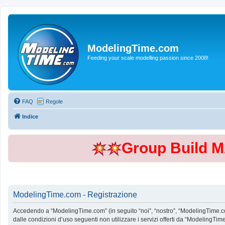
ModelingTime.com
Feeding your scale modelling passion since 2008!
FAQ
Regole
Indice
Group Build 
ModelingTime.com - Registrazione
Accedendo a “ModelingTime.com” (in seguito “noi”, “nostro”, “ModelingTime.com”
dalle condizioni d’uso seguenti non utilizzare i servizi offerti da “Modeling