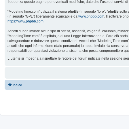
frequenza queste pagine per eventuali modifiche, dato che l’uso dei servizi d
“ModelingTime.com” utilizza il sistema phpBB (in seguito “loro”, “phpBB softw
(in seguito “GPL”) liberamente scaricabile da
www.phpbb.com
. Il software ph
https://www.phpbb.com
.
Accetti di non inviare alcun tipo di offesa, oscenità, volgarità, calunnia, mina
“ModelingTime.com” è ospitato, o di una Legge internazionale. Fare ciò porta all
salvaguardare e rinforzare queste condizioni. Accetti che “ModelingTime.com” a
accetti che ogni informazione (dato personale) tu abbia inviato sia conserv
responsabili per qualsiasi violazione al sistema che possa compromettere que
L´utente si impegna a rispettare le regole del forum indicate nella sezione s
Indice