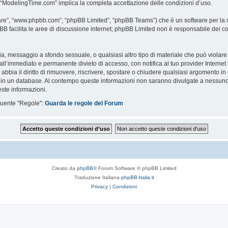
i “ModelingTime.com” implica la completa accettazione delle condizioni d’uso.
are”, “www.phpbb.com”, “phpBB Limited”, “phpBB Teams”) che è un software per la c
pBB facilita le aree di discussione internet; phpBB Limited non è responsabile dei co
ccia, messaggio a sfondo sessuale, o qualsiasi altro tipo di materiale che può violar
’immediato e permanente divieto di accesso, con notifica al tuo provider Internet se 
bbia il diritto di rimuovere, riscrivere, spostare o chiudere qualsiasi argomento in
ata in un database. Al contempo queste informazioni non saranno divulgate a nessu
ste informazioni.
eguente "Regole":
Guarda le regole del Forum
Creato da
phpBB
® Forum Software © phpBB Limited
Traduzione Italiana
phpBB-Italia.it
Privacy
|
Condizioni