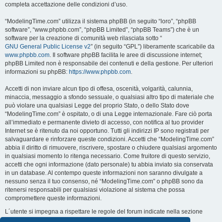
completa accettazione delle condizioni d’uso.
“ModelingTime.com” utilizza il sistema phpBB (in seguito “loro”, “phpBB
software”, “www.phpbb.com”, “phpBB Limited”, “phpBB Teams”) che è un
software per la creazione di comunità web rilasciata sotto “
GNU General Public License v2
” (in seguito “GPL”) liberamente scaricabile da
www.phpbb.com
. Il software phpBB facilita le aree di discussione internet;
phpBB Limited non è responsabile dei contenuti e della gestione. Per ulteriori
informazioni su phpBB:
https://www.phpbb.com
.
Accetti di non inviare alcun tipo di offesa, oscenità, volgarità, calunnia,
minaccia, messaggio a sfondo sessuale, o qualsiasi altro tipo di materiale che
può violare una qualsiasi Legge del proprio Stato, o dello Stato dove
“ModelingTime.com” è ospitato, o di una Legge internazionale. Fare ciò porta
all’immediato e permanente divieto di accesso, con notifica al tuo provider
Internet se è ritenuto da noi opportuno. Tutti gli indirizzi IP sono registrati per
salvaguardare e rinforzare queste condizioni. Accetti che “ModelingTime.com”
abbia il diritto di rimuovere, riscrivere, spostare o chiudere qualsiasi argomento
in qualsiasi momento lo ritenga necessario. Come fruitore di questo servizio,
accetti che ogni informazione (dato personale) tu abbia inviato sia conservata
in un database. Al contempo queste informazioni non saranno divulgate a
nessuno senza il tuo consenso, né “ModelingTime.com” o phpBB sono da
ritenersi responsabili per qualsiasi violazione al sistema che possa
compromettere queste informazioni.
L´utente si impegna a rispettare le regole del forum indicate nella sezione
seguente "Regole":
Guarda le regole del Forum