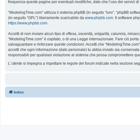
frequenza queste pagine per eventuali modifiche, dato che l’uso dei servizi d
“ModelingTime.com” utilizza il sistema phpBB (in seguito “loro”, “phpBB softw
(in seguito “GPL”) liberamente scaricabile da
www.phpbb.com
. Il software ph
https://www.phpbb.com
.
Accetti di non inviare alcun tipo di offesa, oscenità, volgarità, calunnia, mina
“ModelingTime.com” è ospitato, o di una Legge internazionale. Fare ciò porta all
salvaguardare e rinforzare queste condizioni. Accetti che “ModelingTime.com” a
accetti che ogni informazione (dato personale) tu abbia inviato sia conserv
responsabili per qualsiasi violazione al sistema che possa compromettere que
L´utente si impegna a rispettare le regole del forum indicate nella sezione s
Indice