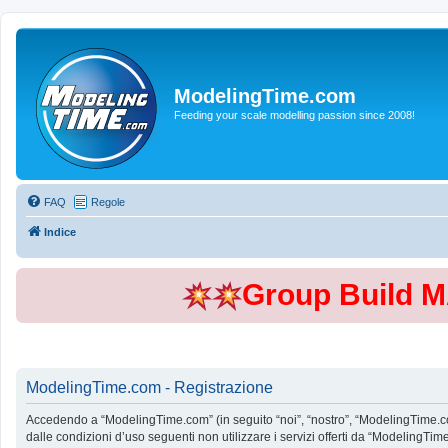
ModelingTime.com
Feeding your scale modelling passion since 2008!
FAQ
Regole
Indice
Group Build 
ModelingTime.com - Registrazione
Accedendo a “ModelingTime.com” (in seguito “noi”, “nostro”, “ModelingTime.com”
dalle condizioni d’uso seguenti non utilizzare i servizi offerti da “Modeling