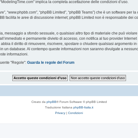
i “ModelingTime.com” implica la completa accettazione delle condizioni d’uso.
are”, “www.phpbb.com”, “phpBB Limited”, “phpBB Teams”) che è un software per la c
pBB facilita le aree di discussione internet; phpBB Limited non è responsabile dei co
ccia, messaggio a sfondo sessuale, o qualsiasi altro tipo di materiale che può violar
’immediato e permanente divieto di accesso, con notifica al tuo provider Internet se 
bbia il diritto di rimuovere, riscrivere, spostare o chiudere qualsiasi argomento in
ata in un database. Al contempo queste informazioni non saranno divulgate a nessu
ste informazioni.
eguente "Regole":
Guarda le regole del Forum
Creato da
phpBB
® Forum Software © phpBB Limited
Traduzione Italiana
phpBB-Italia.it
Privacy
|
Condizioni